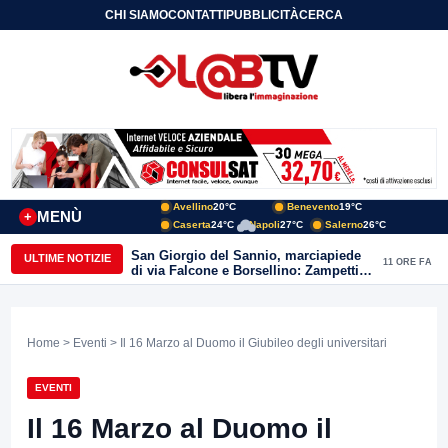
CHI SIAMO
CONTATTI
PUBBLICITÀ
CERCA
Avellino
20°C
Benevento
19°C
MENÙ
+
Caserta
24°C
Napoli
27°C
Salerno
26°C
San Giorgio del Sannio, marciapiede
ULTIME NOTIZIE
11 ORE FA
di via Falcone e Borsellino: Zampetti e
Lombardi replicano alle polemiche
Home
>
Eventi
> Il 16 Marzo al Duomo il Giubileo degli universitari
EVENTI
Il 16 Marzo al Duomo il