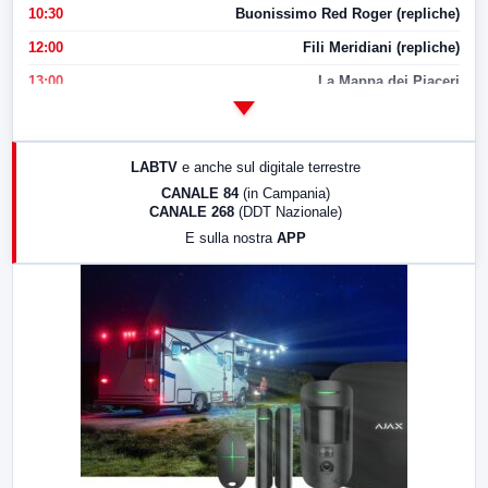
10:30
Buonissimo Red Roger (repliche)
12:00
Fili Meridiani (repliche)
13:00
La Mappa dei Piaceri
14:00
LabNews
17:00
LabNews (replica)
LABTV
e anche sul digitale terrestre
18:30
Di Faccia e di Profilo (repliche)
CANALE 84
(in Campania)
CANALE 268
(DDT Nazionale)
19:30
LabNews (Diretta)
E sulla nostra
APP
21:00
Free Sport
23:00
LabNews (replica)