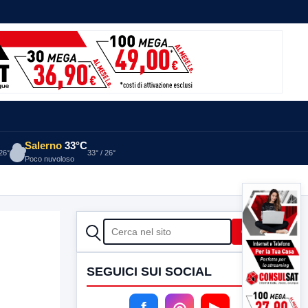
Salerno
33°C
 26°
33° / 26°
Poco nuvoloso
CERCA
Cerca
SEGUICI SUI SOCIAL
f
◎
▶