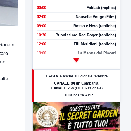
00:00
FabLab (replica)
02:00
Nouvelle Vouge (Film)
09:00
Rosso e Nero (repliche)
10:30
Buonissimo Red Roger (repliche)
12:00
Fili Meridiani (repliche)
zione e
tare
13:00
La Mappa dei Piaceri
imo
14:00
LabNews
17:00
LabNews (replica)
LABTV
e anche sul digitale terrestre
altà
18:30
Di Faccia e di Profilo (repliche)
CANALE 84
(in Campania)
CANALE 268
(DDT Nazionale)
19:30
LabNews (Diretta)
E sulla nostra
APP
21:00
Free Sport
23:00
LabNews (replica)