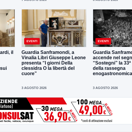
EVENTI
EVENTI
di, il
Guardia Sanframondi, a
Guardia Sanframo
Vinalia Libri Giuseppe Leone
accende nel segn
presenta “I giorni Della
“Sostegni” la 33ª
 sui
clessidra O la libertà del
della rassegna
cuore”
enogastronomica 
3 AGOSTO 2026
3 AGOSTO 2026