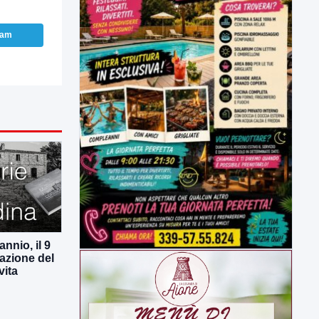
ram
nnio, il 9
azione del
vita