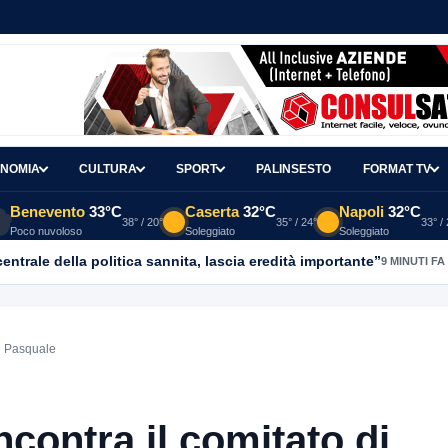
NOMIA
CULTURA
SPORT
PALINSESTO
FORMAT TV
Benevento
33°C
Caserta
32°C
Napoli
32°C
38° / 20°
35° / 24°
33° /
Poco nuvoloso
Soleggiato
Soleggiato
entrale della politica sannita, lascia eredità importante”
9 MINUTI FA
an Pasquale
incontra il comitato di