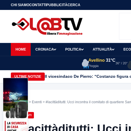
CHI SIAMO
CONTATTI
PUBBLICITÀ
CERCA
HOME
CRONACA
POLITICA
ATTUALITÀ
ECO
Avellino
31°C
36° / 20°
Pioggia
Il vicesindaco De Pierro: “Costanzo figura c
ULTIME NOTIZIE
Home
>
Eventi
> #lacittàditutti: Ucci incontra il comitato di quartiere S
EVENTI
#lacittàditutti: Ucci 