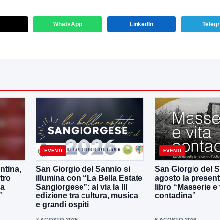
WhatsApp
LinkedIn
Teleg
EVENTI
EVENTI
ntina,
San Giorgio del Sannio si
San Giorgio del Sa
tro
illumina con “La Bella Estate
agosto la present
La
Sangiorgese”: al via la III
libro “Masserie e 
”
edizione tra cultura, musica
contadina”
e grandi ospiti
7 AGOSTO 2026
6 AGOSTO 2026