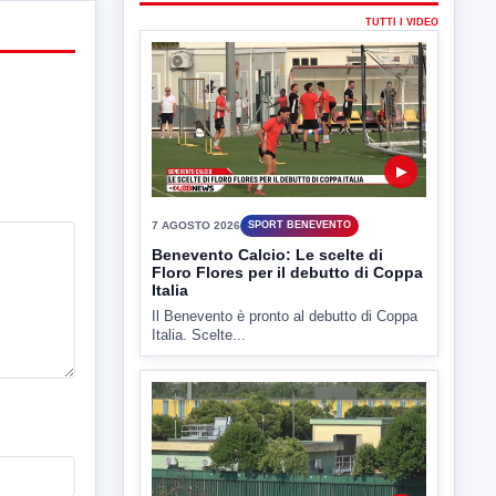
▶
7 AGOSTO 2026
SPORT BENEVENTO
Benevento Calcio: Le scelte di
Floro Flores per il debutto di Coppa
Italia
Il Benevento è pronto al debutto di Coppa
Italia. Scelte...
▶
7 AGOSTO 2026
ATTUALITÀ
Miasmi e Calore, l'ASL parla
attraverso il Comune
Nessuna nuova moria di pesci e nessuna
criticità igienico-sanitaria nel...