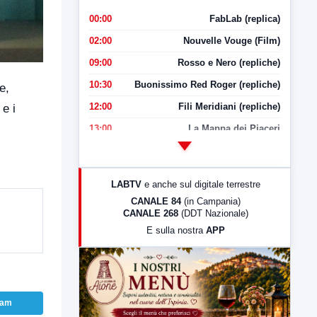
00:00
FabLab (replica)
02:00
Nouvelle Vouge (Film)
09:00
Rosso e Nero (repliche)
10:30
Buonissimo Red Roger (repliche)
e,
12:00
Fili Meridiani (repliche)
 e i
13:00
La Mappa dei Piaceri
14:00
LabNews
17:00
LabNews (replica)
LABTV
e anche sul digitale terrestre
18:30
Di Faccia e di Profilo (repliche)
CANALE 84
(in Campania)
CANALE 268
(DDT Nazionale)
19:30
LabNews (Diretta)
E sulla nostra
APP
21:00
Free Sport
23:00
LabNews (replica)
ram