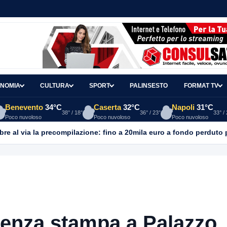
NOMIA
CULTURA
SPORT
PALINSESTO
FORMAT TV
Benevento
34°C
Caserta
32°C
Napoli
31°C
38° / 18°
36° / 23°
33° /
Poco nuvoloso
Poco nuvoloso
Poco nuvoloso
re al via la precompilazione: fino a 20mila euro a fondo perduto 
renza stampa a Palazzo