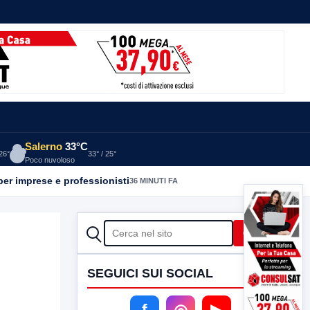
Salerno
33°C
 26°
33° / 25°
Poco nuvoloso
per imprese e professionisti
36 MINUTI FA
CERCA
Cerca
SEGUICI SUI SOCIAL
f
◎
▶