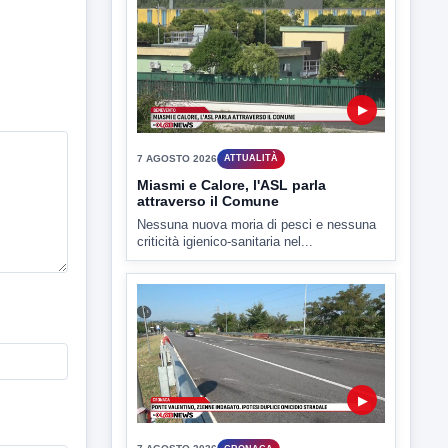
Il Benevento è pronto al debutto di Coppa
Italia. Scelte...
▶
7 AGOSTO 2026
ATTUALITÀ
Miasmi e Calore, l'ASL parla
attraverso il Comune
Nessuna nuova moria di pesci e nessuna
criticità igienico-sanitaria nel...