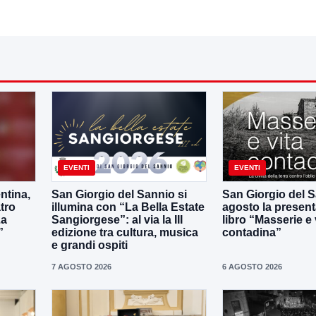
EVENTI
EVENTI
ntina,
San Giorgio del Sannio si
San Giorgio del Sa
tro
illumina con “La Bella Estate
agosto la present
La
Sangiorgese”: al via la III
libro “Masserie e 
”
edizione tra cultura, musica
contadina”
e grandi ospiti
7 AGOSTO 2026
6 AGOSTO 2026