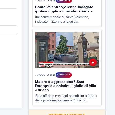
▶
7 AGOSTO 2026
CRONACA
Ponte Valentino,21enne indagato:
ipotesi duplice omicidio stradale
Incidente mortale a Ponte Valentino,
indagato il 21enne alla guida...
▶
7 AGOSTO 2026
CRONACA
Malore o aggressione? Sarà
l'autopsia a chiarire il giallo di Villa
Adriana
Sarà affidato con ogni probabilità all'inizio