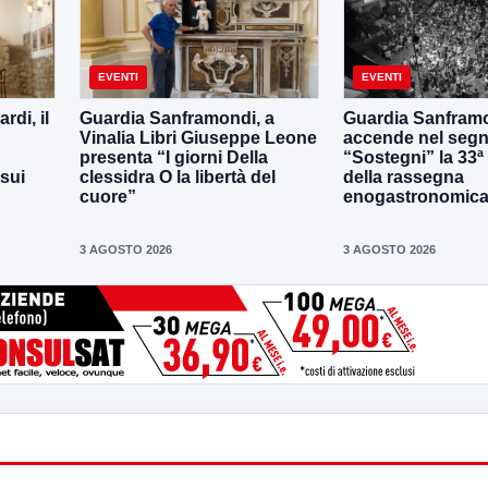
EVENTI
EVENTI
di, il
Guardia Sanframondi, a
Guardia Sanframo
Vinalia Libri Giuseppe Leone
accende nel segn
presenta “I giorni Della
“Sostegni” la 33ª
 sui
clessidra O la libertà del
della rassegna
cuore”
enogastronomica 
3 AGOSTO 2026
3 AGOSTO 2026