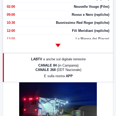
02:00
Nouvelle Vouge (Film)
09:00
Rosso e Nero (repliche)
10:30
Buonissimo Red Roger (repliche)
12:00
Fili Meridiani (repliche)
13:00
La Mappa dei Piaceri
14:00
LabNews
17:00
LabNews (replica)
LABTV
e anche sul digitale terrestre
18:30
Di Faccia e di Profilo (repliche)
CANALE 84
(in Campania)
CANALE 268
(DDT Nazionale)
19:30
LabNews (Diretta)
E sulla nostra
APP
21:00
Free Sport
23:00
LabNews (replica)