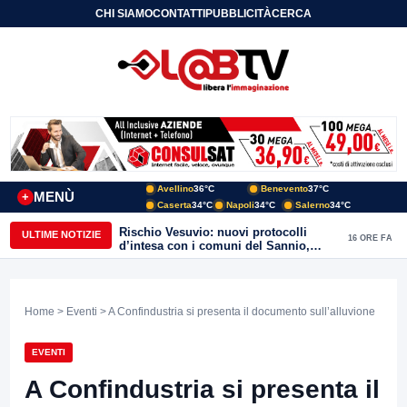
CHI SIAMO
CONTATTI
PUBBLICITÀ
CERCA
Avellino
36°C
Benevento
37°C
MENÙ
+
Caserta
34°C
Napoli
34°C
Salerno
34°C
Rischio Vesuvio: nuovi protocolli
ULTIME NOTIZIE
16 ORE FA
d’intesa con i comuni del Sannio,
firmato il protocollo con Arpaise
Home
>
Eventi
> A Confindustria si presenta il documento sull’alluvione
EVENTI
A Confindustria si presenta il