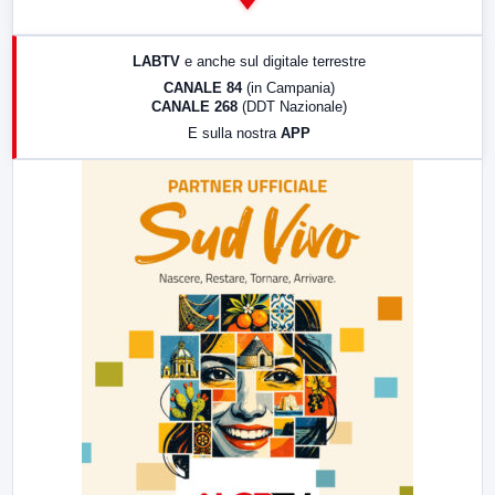
14:00
LabNews
17:00
LabNews (replica)
LABTV
e anche sul digitale terrestre
18:30
Di Faccia e di Profilo (repliche)
CANALE 84
(in Campania)
CANALE 268
(DDT Nazionale)
19:30
LabNews (Diretta)
E sulla nostra
APP
21:00
Free Sport
23:00
LabNews (replica)