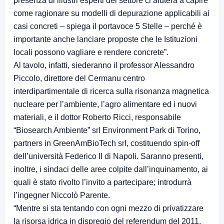
presenza di illustri esperti del settore ci aiuterà a capire
come ragionare su modelli di depurazione applicabili ai
casi concreti – spiega il portavoce 5 Stelle – perché è
importante anche lanciare proposte che le Istituzioni
locali possono vagliare e rendere concrete”.
Al tavolo, infatti, siederanno il professor Alessandro
Piccolo, direttore del Cermanu centro
interdipartimentale di ricerca sulla risonanza magnetica
nucleare per l’ambiente, l’agro alimentare ed i nuovi
materiali, e il dottor Roberto Ricci, responsabile
“Biosearch Ambiente” srl Environment Park di Torino,
partners in GreenAmBioTech srl, costituendo spin-off
dell’università Federico II di Napoli. Saranno presenti,
inoltre, i sindaci delle aree colpite dall’inquinamento, ai
quali è stato rivolto l’invito a partecipare; introdurrà
l’ingegner Niccolò Parente.
“Mentre si sta tentando con ogni mezzo di privatizzare
la risorsa idrica in dispregio del referendum del 2011,