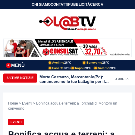
CHI SIAMO
CONTATTI
PUBBLICITÀ
CERCA
Avellino
26°C
Benevento
28°C
MENÙ
+
Caserta
28°C
Napoli
29°C
Salerno
29°C
Morte Costanzo, Marcantonio(Pd):
ULTIME NOTIZIE
3 ORE FA
continueremo le tue battaglie per il
Sannio
Home
>
Eventi
> Bonifica acqua e terreni: a Torchiati di Montoro un
convegno
EVENTI
Bonifica acqua e terreni: a