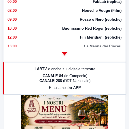
00:00
FabLab (replica)
02:00
Nouvelle Vouge (Film)
09:00
Rosso e Nero (repliche)
10:30
Buonissimo Red Roger (repliche)
12:00
Fili Meridiani (repliche)
13:00
La Mappa dei Piaceri
14:00
LabNews
17:00
LabNews (replica)
LABTV
e anche sul digitale terrestre
18:30
Di Faccia e di Profilo (repliche)
CANALE 84
(in Campania)
CANALE 268
(DDT Nazionale)
19:30
LabNews (Diretta)
E sulla nostra
APP
21:00
Free Sport
23:00
LabNews (replica)