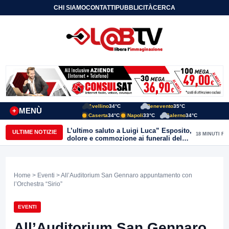
CHI SIAMO
CONTATTI
PUBBLICITÀ
CERCA
Avellino
34°C
Benevento
35°C
MENÙ
+
Caserta
34°C
Napoli
33°C
Salerno
34°C
L’ultimo saluto a Luigi Luca” Esposito,
ULTIME NOTIZIE
18 MINUTI FA
dolore e commozione ai funerali del
giornalista ucciso
Home
>
Eventi
> All’Auditorium San Gennaro appuntamento con
l’Orchestra “Sirio”
EVENTI
All’Auditorium San Gennaro