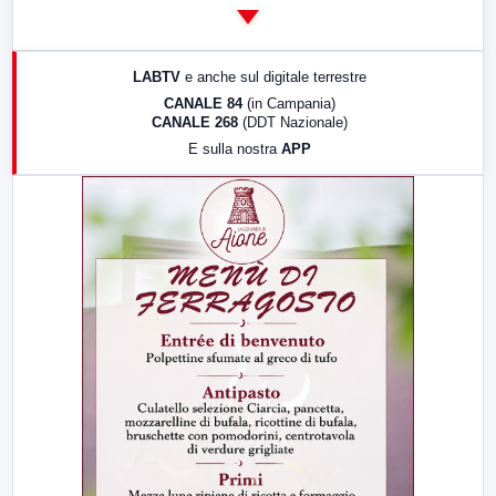
14:00
LabNews
17:00
LabNews (replica)
LABTV
e anche sul digitale terrestre
18:30
Di Faccia e di Profilo (repliche)
CANALE 84
(in Campania)
CANALE 268
(DDT Nazionale)
19:30
LabNews (Diretta)
E sulla nostra
APP
21:00
Free Sport
23:00
LabNews (replica)