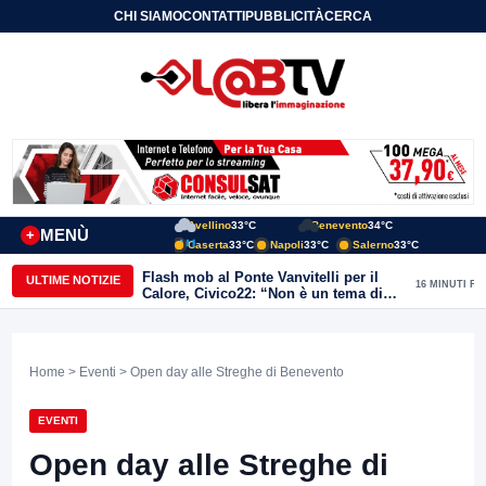
CHI SIAMO
CONTATTI
PUBBLICITÀ
CERCA
Avellino
33°C
Benevento
34°C
MENÙ
+
Caserta
33°C
Napoli
33°C
Salerno
33°C
Flash mob al Ponte Vanvitelli per il
ULTIME NOTIZIE
16 MINUTI FA
Calore, Civico22: “Non è un tema di
quartiere, riguarda tutta Benevento”
Home
>
Eventi
> Open day alle Streghe di Benevento
EVENTI
Open day alle Streghe di