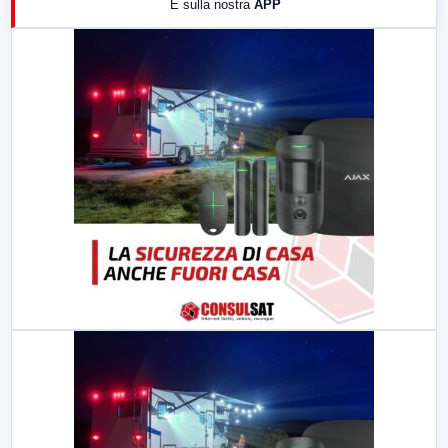
E sulla nostra
APP
21:00
Free Sport
23:00
LabNews (replica)