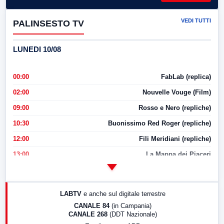
VEDI TUTTI
PALINSESTO TV
LUNEDI 10/08
00:00
FabLab (replica)
02:00
Nouvelle Vouge (Film)
09:00
Rosso e Nero (repliche)
10:30
Buonissimo Red Roger (repliche)
12:00
Fili Meridiani (repliche)
13:00
La Mappa dei Piaceri
14:00
LabNews
17:00
LabNews (replica)
LABTV
e anche sul digitale terrestre
18:30
Di Faccia e di Profilo (repliche)
CANALE 84
(in Campania)
CANALE 268
(DDT Nazionale)
19:30
LabNews (Diretta)