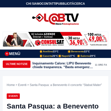
CHI SIAMO
CONTATTI
PUBBLICITÀ
CERCA
Avellino
23°C
Benevento
22°C
MENÙ
+
Caserta
26°C
Napoli
27°C
Salerno
29°C
Inquinamento Calore: LIPU Benevento
ULTIME NOTIZIE
11 ORE FA
chiede trasparenza. “Basta emergenze:
non possiamo continuare a trattare i
nostri corsi d’acqua come semplici
canali di scarico
Home
>
Eventi
> Santa Pasqua: a Benevento il concerto “Stabat Mater”
EVENTI
Santa Pasqua: a Benevento