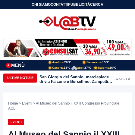
CHI SIAMO
CONTATTI
PUBBLICITÀ
CERCA
Avellino
20°C
Benevento
19°C
MENÙ
+
Caserta
24°C
Napoli
27°C
Salerno
26°C
San Giorgio del Sannio, marciapiede
ULTIME NOTIZIE
12 ORE FA
di via Falcone e Borsellino: Zampetti e
Lombardi replicano alle polemiche
Home
>
Eventi
> Al Museo del Sannio il XXIII Congresso Provinciale
ACLI
EVENTI
Al Museo del Sannio il XXIII