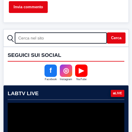
CERCA
Cerca
SEGUICI SUI SOCIAL
f
◎
▶
Facebook
Instagram
YouTube
LABTV LIVE
LIVE