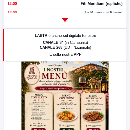
12:00
Fili Meridiani (repliche)
13:00
La Mappa dei Piaceri
14:00
LabNews
17:00
LabNews (replica)
LABTV
e anche sul digitale terrestre
18:30
Di Faccia e di Profilo (repliche)
CANALE 84
(in Campania)
CANALE 268
(DDT Nazionale)
19:30
LabNews (Diretta)
E sulla nostra
APP
21:00
Free Sport
23:00
LabNews (replica)