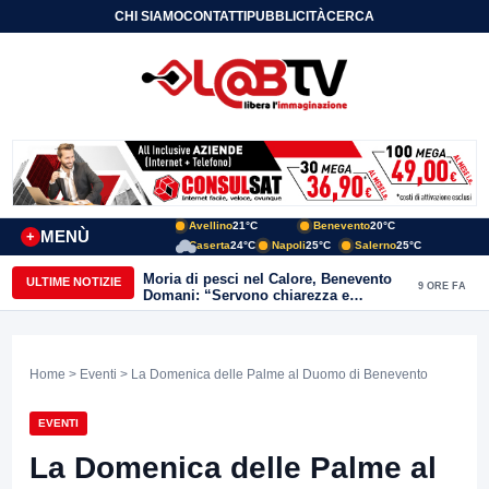
CHI SIAMO
CONTATTI
PUBBLICITÀ
CERCA
Avellino
21°C
Benevento
20°C
MENÙ
+
Caserta
24°C
Napoli
25°C
Salerno
25°C
Moria di pesci nel Calore, Benevento
ULTIME NOTIZIE
9 ORE FA
Domani: “Servono chiarezza e
approfondimenti sulla gestione
ambientale”
Home
>
Eventi
> La Domenica delle Palme al Duomo di Benevento
EVENTI
La Domenica delle Palme al