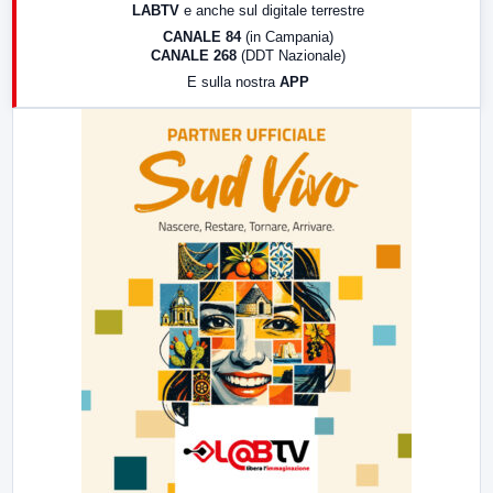
LABTV
e anche sul digitale terrestre
18:30
Di Faccia e di Profilo (repliche)
CANALE 84
(in Campania)
CANALE 268
(DDT Nazionale)
19:30
LabNews (Diretta)
E sulla nostra
APP
21:00
Free Sport
23:00
LabNews (replica)