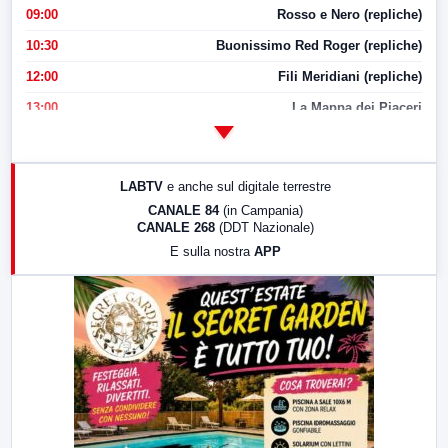
09:00
Rosso e Nero (repliche)
10:30
Buonissimo Red Roger (repliche)
12:00
Fili Meridiani (repliche)
13:00
La Mappa dei Piaceri
14:00
LabNews
17:00
LabNews (replica)
LABTV
e anche sul digitale terrestre
18:30
Di Faccia e di Profilo (repliche)
CANALE 84
(in Campania)
CANALE 268
(DDT Nazionale)
19:30
LabNews (Diretta)
E sulla nostra
APP
21:00
Free Sport
23:00
LabNews (replica)