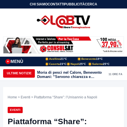
CHI SIAMO
CONTATTI
PUBBLICITÀ
CERCA
Avellino
21°C
Benevento
19°C
MENÙ
+
Caserta
23°C
Napoli
25°C
Salerno
25°C
Moria di pesci nel Calore, Benevento
ULTIME NOTIZIE
11 ORE FA
Domani: “Servono chiarezza e
approfondimenti sulla gestione
ambientale”
Home
>
Eventi
> Piattaforma “Share”: l’Unisannio a Napoli
EVENTI
Piattaforma “Share”: