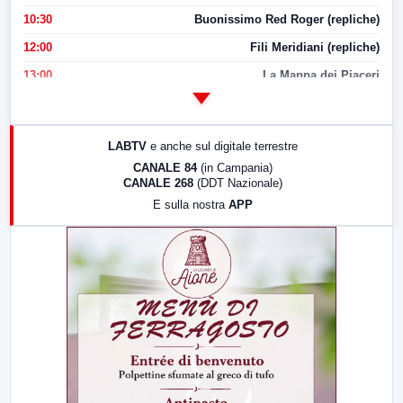
10:30
Buonissimo Red Roger (repliche)
12:00
Fili Meridiani (repliche)
13:00
La Mappa dei Piaceri
14:00
LabNews
17:00
LabNews (replica)
LABTV
e anche sul digitale terrestre
18:30
Di Faccia e di Profilo (repliche)
CANALE 84
(in Campania)
CANALE 268
(DDT Nazionale)
19:30
LabNews (Diretta)
E sulla nostra
APP
21:00
Free Sport
23:00
LabNews (replica)