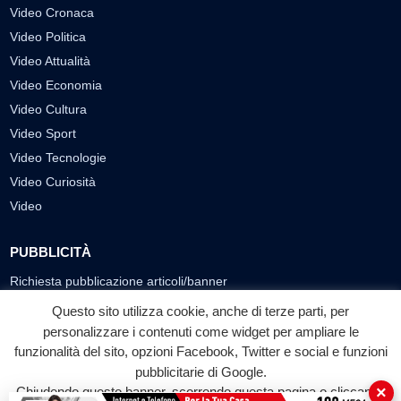
Video Cronaca
Video Politica
Video Attualità
Video Economia
Video Cultura
Video Sport
Video Tecnologie
Video Curiosità
Video
PUBBLICITÀ
Richiesta pubblicazione articoli/banner
Questo sito utilizza cookie, anche di terze parti, per
SEGUICI SUI SOCIAL
personalizzare i contenuti come widget per ampliare le
funzionalità del sito, opzioni Facebook, Twitter e social e funzioni
f
◎
▶
pubblicitarie di Google.
Facebook
Instagram
YouTube
×
Chiudendo questo banner, scorrendo questa pagina o cliccando