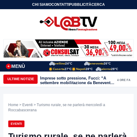
CHI SIAMO
CONTATTI
PUBBLICITÀ
CERCA
Avellino
24°C
Benevento
26°C
MENÙ
+
Caserta
27°C
Napoli
28°C
Salerno
28°C
Imprese sotto pressione, Fucci: “A
ULTIME NOTIZIE
4 ORE FA
settembre mobilitazione da Benevento
e Avellino”
Home
>
Eventi
> Turismo rurale, se ne parlerà mercoledì a
Roccabascerana
EVENTI
Turismo rurale, se ne parlerà