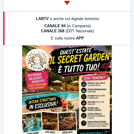
14:00
LabNews
17:00
LabNews (replica)
LABTV
e anche sul digitale terrestre
18:30
Di Faccia e di Profilo (repliche)
CANALE 84
(in Campania)
CANALE 268
(DDT Nazionale)
19:30
LabNews (Diretta)
E sulla nostra
APP
21:00
Free Sport
23:00
LabNews (replica)