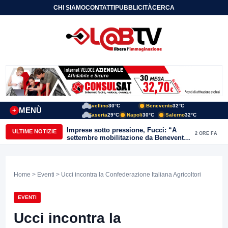
CHI SIAMO
CONTATTI
PUBBLICITÀ
CERCA
Avellino
30°C
Benevento
32°C
MENÙ
+
Caserta
29°C
Napoli
30°C
Salerno
32°C
Imprese sotto pressione, Fucci: “A
ULTIME NOTIZIE
2 ORE FA
settembre mobilitazione da Benevento
e Avellino”
Home
>
Eventi
> Ucci incontra la Confederazione Italiana Agricoltori
EVENTI
Ucci incontra la