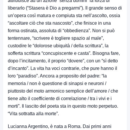
attribuisce ad un’azione “senza domini” la forza di
liberarlo (“Stasera è Dio a pregarmi”). Il grande senso di
un’opera così matura e compiuta sta nell’ascolto, ossia
“ascoltare ciò che sta nascosto”, che finisce in una
forma ostinata, assoluta di “obbedienza”. Non si può
tentennare, “scrivere è togliere spazio al male”,
custodire le “dolorose ubiquità / della scrittura”, la
sofferta scrittura “concupiscente e casta”. Bisogna fare,
dopo l’incitamento, il proprio “dovere”, con un “sì detto
d’incanto”. La vita ha voci contrarie, che pure hanno il
loro “paradiso”. Ancora a proposito del padre: “la
memoria / non è questione di sinapsi e neuroni /
piuttosto del moto armonico semplice dell’amore / che
tiene alto il coefficiente di correlazione / tra i vivi e i
morti”. Il lascito del poeta sta in questo moto perpetuo.
“Vita sottratta alla morte”.
Lucianna Argentino, è nata a Roma. Dai primi anni