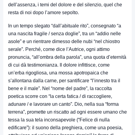
dell’assenza, i temi del dolore e del silenzio, quel che
resta di noi dopo l’amore sepolto.
In un tempo slegato “dall’abituale rito”, consegnato “a
una nascita fragile / senza doglie”, tra un “addio nelle
asole” e un rientrare dimesso delle nubi “nel chiostro
serale”. Perché, come dice l’Autrice, ogni attimo
pronuncia, “all’ombra della parola”, una quota d’eternità
di cui dà testimonianza. Il dolore infittisce, come
un’erba rigogliosa, una mossa apotropaica che
s’allontana dalla carne, per santificare “l’innesto tra il
bene e il male”. Nel “nome del padre”, la raccolta
poetica scorre con “la certa fatica / di raccogliere,
adunare / e lavorare un canto”. Dio, nella sua “forma
terrena”, promette un riscatto ad ogni essere umano che
tessa la sua tela inconsapevole (“Felice di nulla
edificare”): il suono della preghiera, come una poesia,