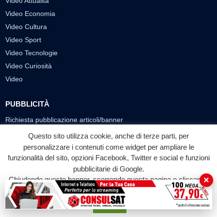
Video Attualità
Video Economia
Video Cultura
Video Sport
Video Tecnologie
Video Curiosità
Video
PUBBLICITÀ
Richiesta pubblicazione articoli/banner
Questo sito utilizza cookie, anche di terze parti, per
SEGUICI SUI SOCIAL
personalizzare i contenuti come widget per ampliare le
f
◎
▶
funzionalità del sito, opzioni Facebook, Twitter e social e funzioni
pubblicitarie di Google.
Facebook
Instagram
YouTube
×
Chiudendo questo banner, scorrendo questa pagina o cliccando
su qualunque suo elemento acconsenti all'uso dei cookie.
© 2026 LABTV - Tutti i diritti riservati
Accetta