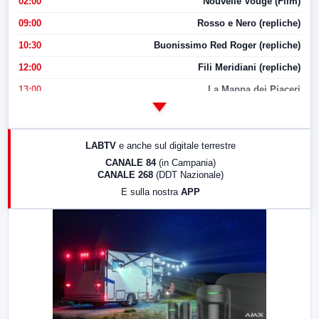
02:00
Nouvelle Vouge (Film)
09:00
Rosso e Nero (repliche)
10:30
Buonissimo Red Roger (repliche)
12:00
Fili Meridiani (repliche)
13:00
La Mappa dei Piaceri
14:00
LabNews
17:00
LabNews (replica)
LABTV
e anche sul digitale terrestre
18:30
Di Faccia e di Profilo (repliche)
CANALE 84
(in Campania)
CANALE 268
(DDT Nazionale)
19:30
LabNews (Diretta)
E sulla nostra
APP
21:00
Free Sport
23:00
LabNews (replica)