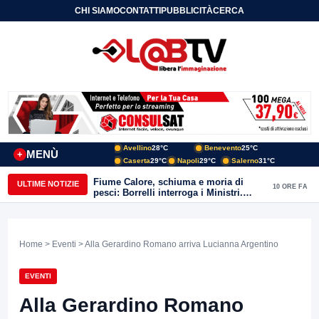
CHI SIAMO
CONTATTI
PUBBLICITÀ
CERCA
Avellino
28°C
Benevento
25°C
MENÙ
+
Caserta
29°C
Napoli
29°C
Salerno
31°C
Fiume Calore, schiuma e moria di
ULTIME NOTIZIE
10 ORE FA
pesci: Borrelli interroga i Ministri.
“Benevento paga l’assenza del
depuratore
Home
>
Eventi
> Alla Gerardino Romano arriva Lucianna Argentino
EVENTI
Alla Gerardino Romano