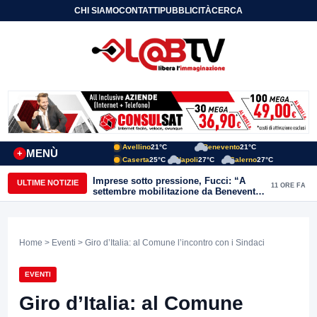
CHI SIAMO
CONTATTI
PUBBLICITÀ
CERCA
Avellino
21°C
Benevento
21°C
MENÙ
+
Caserta
25°C
Napoli
27°C
Salerno
27°C
Imprese sotto pressione, Fucci: “A
ULTIME NOTIZIE
11 ORE FA
settembre mobilitazione da Benevento
e Avellino”
Home
>
Eventi
> Giro d’Italia: al Comune l’incontro con i Sindaci
EVENTI
Giro d’Italia: al Comune