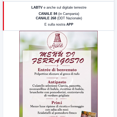
17:00
LabNews (replica)
LABTV
e anche sul digitale terrestre
18:30
Di Faccia e di Profilo (repliche)
CANALE 84
(in Campania)
CANALE 268
(DDT Nazionale)
19:30
LabNews (Diretta)
E sulla nostra
APP
21:00
Free Sport
23:00
LabNews (replica)