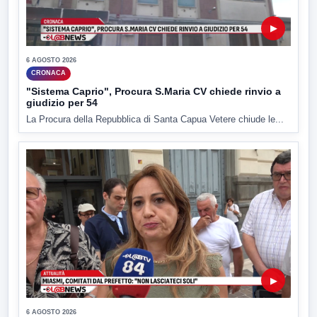
▶
6 AGOSTO 2026
CRONACA
"Sistema Caprio", Procura S.Maria CV chiede rinvio a
giudizio per 54
La Procura della Repubblica di Santa Capua Vetere chiude le...
▶
6 AGOSTO 2026