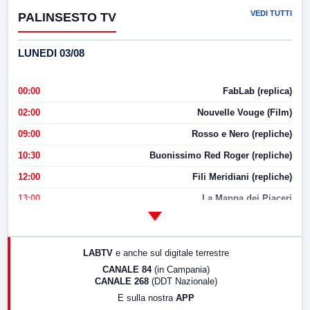
VEDI TUTTI
PALINSESTO TV
LUNEDI 03/08
00:00
FabLab (replica)
02:00
Nouvelle Vouge (Film)
09:00
Rosso e Nero (repliche)
10:30
Buonissimo Red Roger (repliche)
12:00
Fili Meridiani (repliche)
13:00
La Mappa dei Piaceri
14:00
LabNews
17:00
LabNews (replica)
LABTV
e anche sul digitale terrestre
18:30
Di Faccia e di Profilo (repliche)
CANALE 84
(in Campania)
CANALE 268
(DDT Nazionale)
19:30
LabNews (Diretta)
E sulla nostra
APP
21:00
Free Sport