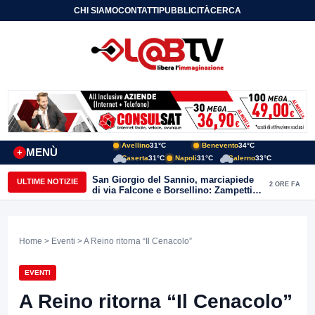
CHI SIAMO
CONTATTI
PUBBLICITÀ
CERCA
Avellino
31°C
Benevento
34°C
MENÙ
+
Caserta
31°C
Napoli
31°C
Salerno
33°C
San Giorgio del Sannio, marciapiede
ULTIME NOTIZIE
2 ORE FA
di via Falcone e Borsellino: Zampetti e
Lombardi replicano alle polemiche
Home
>
Eventi
> A Reino ritorna “Il Cenacolo”
EVENTI
A Reino ritorna “Il Cenacolo”