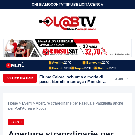
CHI SIAMO
CONTATTI
PUBBLICITÀ
CERCA
Avellino
23°C
Benevento
22°C
MENÙ
+
Caserta
26°C
Napoli
27°C
Salerno
27°C
Fiume Calore, schiuma e moria di
ULTIME NOTIZIE
3 ORE FA
pesci: Borrelli interroga i Ministri.
“Benevento paga l’assenza del
depuratore
Home
>
Eventi
> Aperture straordinarie per Pasqua e Pasquetta anche
per Port’Aurea e Rocca
EVENTI
Aperture straordinarie per