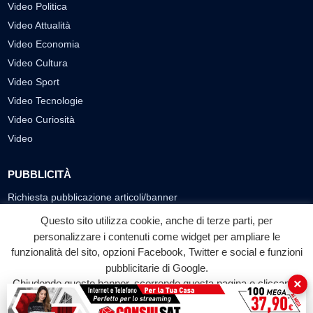
Video Politica
Video Attualità
Video Economia
Video Cultura
Video Sport
Video Tecnologie
Video Curiosità
Video
PUBBLICITÀ
Richiesta pubblicazione articoli/banner
Questo sito utilizza cookie, anche di terze parti, per
SEGUICI SUI SOCIAL
personalizzare i contenuti come widget per ampliare le
funzionalità del sito, opzioni Facebook, Twitter e social e funzioni
f
◎
▶
pubblicitarie di Google.
Facebook
Instagram
YouTube
×
Chiudendo questo banner, scorrendo questa pagina o cliccando
su qualunque suo elemento acconsenti all'uso dei cookie.