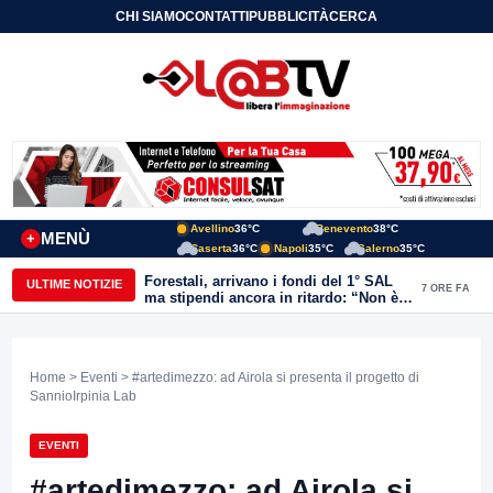
CHI SIAMO
CONTATTI
PUBBLICITÀ
CERCA
Avellino
36°C
Benevento
38°C
MENÙ
+
Caserta
36°C
Napoli
35°C
Salerno
35°C
Forestali, arrivano i fondi del 1° SAL
ULTIME NOTIZIE
7 ORE FA
ma stipendi ancora in ritardo: “Non è
più sostenibile”
Home
>
Eventi
> #artedimezzo: ad Airola si presenta il progetto di
SannioIrpinia Lab
EVENTI
#artedimezzo: ad Airola si