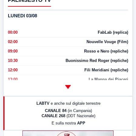
LUNEDI 03/08
00:00
FabLab (replica)
02:00
Nouvelle Vouge (Film)
09:00
Rosso e Nero (repliche)
10:30
Buonissimo Red Roger (repliche)
12:00
Fili Meridiani (repliche)
13:00
La Mappa dei Piaceri
14:00
LabNews
17:00
LabNews (replica)
LABTV
e anche sul digitale terrestre
18:30
Di Faccia e di Profilo (repliche)
CANALE 84
(in Campania)
CANALE 268
(DDT Nazionale)
19:30
LabNews (Diretta)
E sulla nostra
APP
21:00
Free Sport
23:00
LabNews (replica)