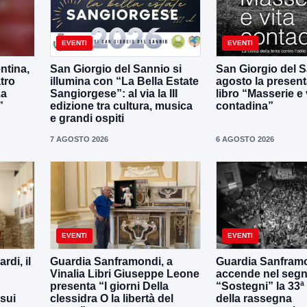
EVENTI
EVENTI
ntina,
San Giorgio del Sannio si
San Giorgio del Sa
tro
illumina con “La Bella Estate
agosto la present
La
Sangiorgese”: al via la III
libro “Masserie e 
”
edizione tra cultura, musica
contadina”
e grandi ospiti
7 AGOSTO 2026
6 AGOSTO 2026
EVENTI
EVENTI
di, il
Guardia Sanframondi, a
Guardia Sanframo
Vinalia Libri Giuseppe Leone
accende nel segn
presenta “I giorni Della
“Sostegni” la 33ª
 sui
clessidra O la libertà del
della rassegna