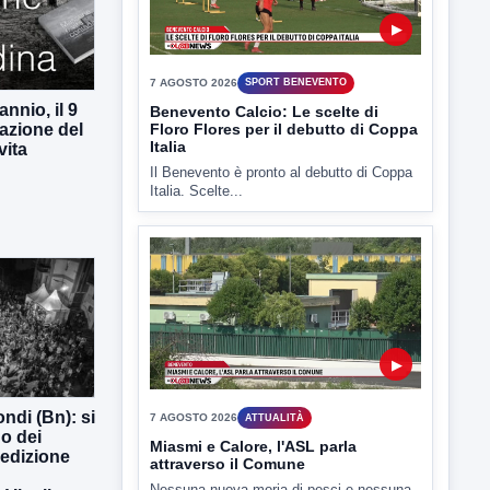
▶
7 AGOSTO 2026
SPORT BENEVENTO
nnio, il 9
Benevento Calcio: Le scelte di
Floro Flores per il debutto di Coppa
azione del
Italia
vita
Il Benevento è pronto al debutto di Coppa
Italia. Scelte...
▶
ndi (Bn): si
7 AGOSTO 2026
ATTUALITÀ
o dei
Miasmi e Calore, l'ASL parla
 edizione
attraverso il Comune
Nessuna nuova moria di pesci e nessuna