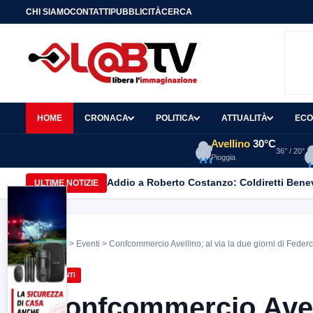
CHI SIAMO
CONTATTI
PUBBLICITÀ
CERCA
HOME
CRONACA
POLITICA
ATTUALITÀ
ECO
Avellino
30°C
36° / 20°
Pioggia
Addio a Roberto Costanzo: Coldiretti Beneve
ULTIME NOTIZIE
Home
>
Eventi
> Confcommercio Avellino; al via la due giorni di Fede
EVENTI
Confcommercio Avelli