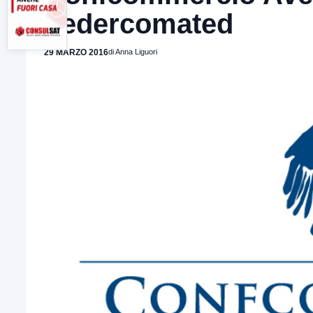
Federcomated
29 MARZO 2016
di Anna Liguori