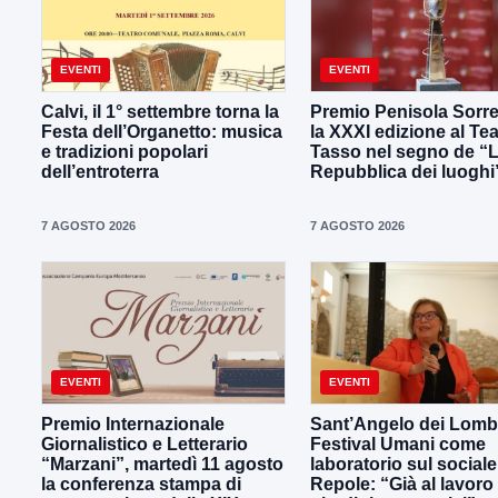
EVENTI
EVENTI
Calvi, il 1° settembre torna la
Premio Penisola Sorre
Festa dell’Organetto: musica
la XXXI edizione al Tea
e tradizioni popolari
Tasso nel segno de “
dell’entroterra
Repubblica dei luoghi
7 AGOSTO 2026
7 AGOSTO 2026
EVENTI
EVENTI
Premio Internazionale
Sant’Angelo dei Lombar
Giornalistico e Letterario
Festival Umani come
“Marzani”, martedì 11 agosto
laboratorio sul sociale
la conferenza stampa di
Repole: “Già al lavoro