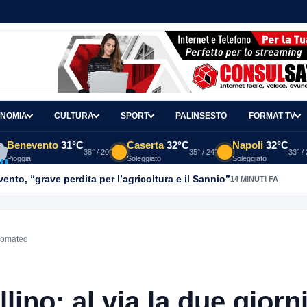
NOMIA
CULTURA
SPORT
PALINSESTO
FORMAT TV
Benevento
31°C
Caserta
32°C
Napoli
32°C
38° / 20°
35° / 24°
33° /
Pioggia
Soleggiato
Soleggiato
nto, “grave perdita per l’agricoltura e il Sannio”
14 MINUTI FA
rcomated
no; al via la due giorni