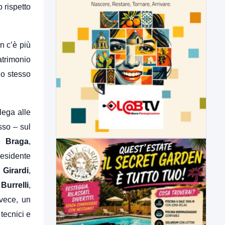
 rispetto
on c’è più
patrimonio
lo stesso
lega alle
sso – sul
o Braga
,
residente
 Girardi
,
Burrelli
,
vece, un
tecnici e