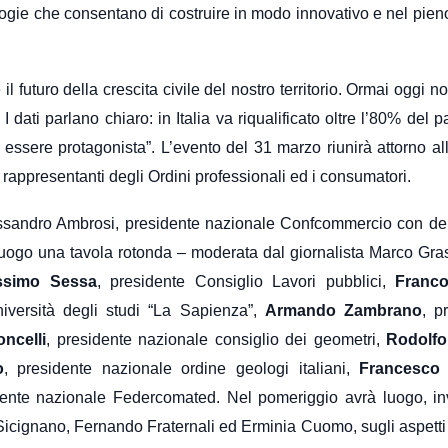
gie che consentano di costruire in modo innovativo e nel pieno
l futuro della crescita civile del nostro territorio. Ormai oggi n
I dati parlano chiaro: in Italia va riqualificato oltre l’80% del 
uol essere protagonista”. L’evento del 31 marzo riunirà attorno al
i rappresentanti degli Ordini professionali ed i consumatori.
Alessandro Ambrosi, presidente nazionale Confcommercio con de
à luogo una tavola rotonda – moderata dal giornalista Marco Gra
ssimo Sessa
, presidente Consiglio Lavori pubblici,
Franc
niversità degli studi “La Sapienza”,
Armando Zambrano
, p
ncelli
, presidente nazionale consiglio dei geometri,
Rodolfo
o
, presidente nazionale ordine geologi italiani,
Francesco 
dente nazionale Federcomated. Nel pomeriggio avrà luogo, in
Sicignano, Fernando Fraternali ed Erminia Cuomo, sugli aspetti 