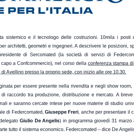
sta sistemico e il tecnologo delle costruzioni. 10mila i posti 
i per architetti, geometri e ingegneri. A descrivere le posizioni,
esidente di Sercomated (la società di servizi di Federcom
fa capo a Confcommercio), nel corso della
conferenza stampa di
 Avellino presso la proprio sede, con inizio alle ore 10.30.
maginata per essere presente nella rivendita e negli show room, 
 di raccordo tra produzione, distribuzione e mercato. A brev
ali e saranno cercate intese per nuove materie di studio unive
nale di Federcomated,
Giuseppe Freri
, anche per presentare il
(delegato
Giulio De Angelis
) in programma giovedì 31 marzo 
, riparte tutto il sistema economico. Federcomated – dice De Angel