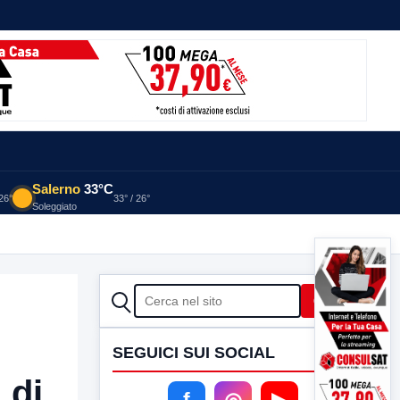
Salerno
33°C
 26°
33° / 26°
Soleggiato
CERCA
Cerca
SEGUICI SUI SOCIAL
 di
f
◎
▶