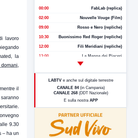
00:00
FabLab (replica)
02:00
Nouvelle Vouge (Film)
09:00
Rosso e Nero (repliche)
10:30
Buonissimo Red Roger (repliche)
di lavoro
12:00
Fili Meridiani (repliche)
 spiegando
13:00
La Mappa dei Piaceri
ated, la
 domani,
14:00
LabNews
17:00
LabNews (replica)
LABTV
e anche sul digitale terrestre
18:30
Di Faccia e di Profilo (repliche)
CANALE 84
(in Campania)
mentre il
CANALE 268
(DDT Nazionale)
19:30
LabNews (Diretta)
e saranno
E sulla nostra
APP
21:00
Free Sport
rsitarie.
23:00
LabNews (replica)
 convegno
alle 9.30
is – ha un