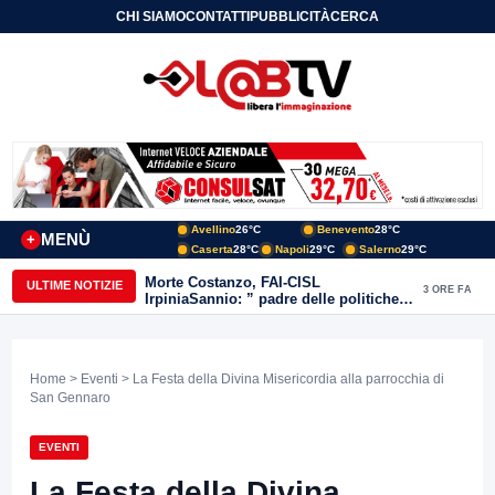
CHI SIAMO
CONTATTI
PUBBLICITÀ
CERCA
Avellino
26°C
Benevento
28°C
MENÙ
+
Caserta
28°C
Napoli
29°C
Salerno
29°C
Morte Costanzo, FAI-CISL
ULTIME NOTIZIE
3 ORE FA
IrpiniaSannio: ” padre delle politiche
agricole e forestali in Campania”
Home
>
Eventi
> La Festa della Divina Misericordia alla parrocchia di
San Gennaro
EVENTI
La Festa della Divina