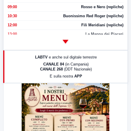
09:00
Rosso e Nero (repliche)
10:30
Buonissimo Red Roger (repliche)
12:00
Fili Meridiani (repliche)
13:00
La Mappa dei Piaceri
14:00
LabNews
17:00
LabNews (replica)
LABTV
e anche sul digitale terrestre
18:30
Di Faccia e di Profilo (repliche)
CANALE 84
(in Campania)
CANALE 268
(DDT Nazionale)
19:30
LabNews (Diretta)
E sulla nostra
APP
21:00
Free Sport
23:00
LabNews (replica)