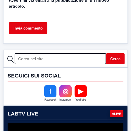
Avvertimi via email alla pubblicazione di un nuovo
articolo.
CERCA
Cerca
SEGUICI SUI SOCIAL
f
◎
▶
Facebook
Instagram
YouTube
LABTV LIVE
LIVE