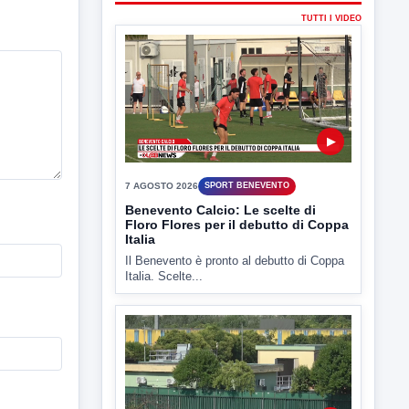
▶
7 AGOSTO 2026
ATTUALITÀ
Miasmi e Calore, l'ASL parla
attraverso il Comune
Nessuna nuova moria di pesci e nessuna
criticità igienico-sanitaria nel...
▶