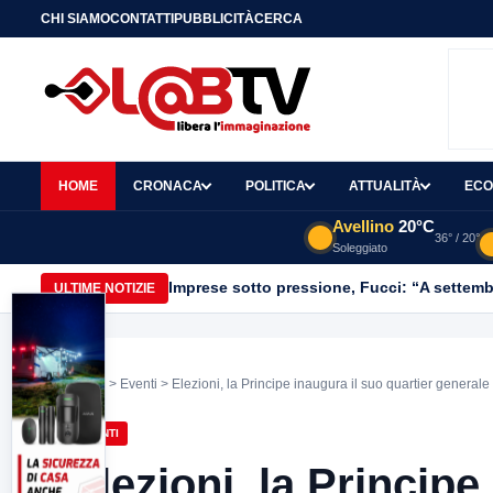
CHI SIAMO
CONTATTI
PUBBLICITÀ
CERCA
HOME
CRONACA
POLITICA
ATTUALITÀ
ECO
Avellino
20°C
36° / 20°
Soleggiato
Imprese sotto pressione, Fucci: “A settemb
ULTIME NOTIZIE
Home
>
Eventi
> Elezioni, la Principe inaugura il suo quartier generale
EVENTI
Elezioni, la Principe