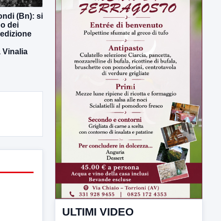
ndi (Bn): si
o dei
 edizione
ULTIMI VIDEO
Vinalia
TUTTI I VIDEO
▶
7 AGOSTO 2026
SPORT BENEVENTO
Benevento Calcio: Le scelte di
Floro Flores per il debutto di Coppa
Italia
Il Benevento è pronto al debutto di Coppa
Italia. Scelte...