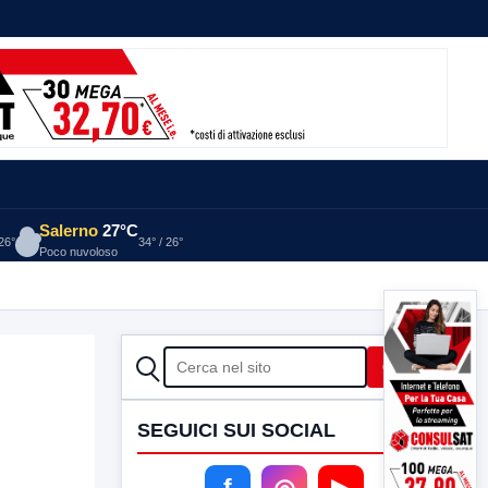
Salerno
27°C
 26°
34° / 26°
Poco nuvoloso
CERCA
Cerca
SEGUICI SUI SOCIAL
f
◎
▶