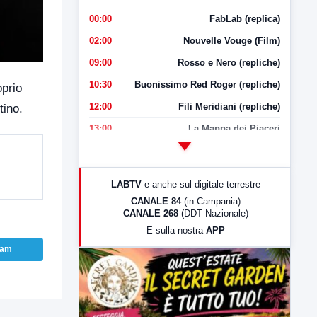
00:00
FabLab (replica)
02:00
Nouvelle Vouge (Film)
09:00
Rosso e Nero (repliche)
10:30
Buonissimo Red Roger (repliche)
oprio
12:00
Fili Meridiani (repliche)
tino.
13:00
La Mappa dei Piaceri
14:00
LabNews
17:00
LabNews (replica)
LABTV
e anche sul digitale terrestre
18:30
Di Faccia e di Profilo (repliche)
CANALE 84
(in Campania)
CANALE 268
(DDT Nazionale)
19:30
LabNews (Diretta)
E sulla nostra
APP
21:00
Free Sport
ram
23:00
LabNews (replica)