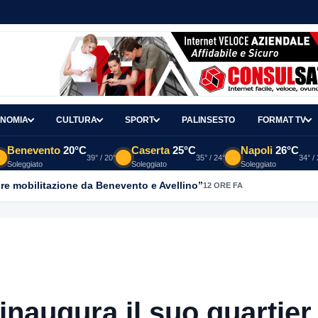
NOMIA
CULTURA
SPORT
PALINSESTO
FORMAT TV
Benevento
20°C
Caserta
25°C
Napoli
26°C
39° / 20°
35° / 24°
34° /
Soleggiato
Soleggiato
Soleggiato
re mobilitazione da Benevento e Avellino”
12 ORE FA
 inaugura il suo quartier