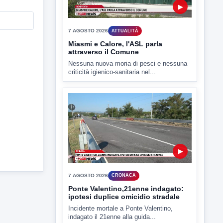
7 AGOSTO 2026
CRONACA
Ponte Valentino,21enne indagato:
ipotesi duplice omicidio stradale
Incidente mortale a Ponte Valentino,
indagato il 21enne alla guida...
▶
7 AGOSTO 2026
CRONACA
Malore o aggressione? Sarà
l'autopsia a chiarire il giallo di Villa
Adriana
Sarà affidato con ogni probabilità all'inizio
della prossima settimana l'incarico...