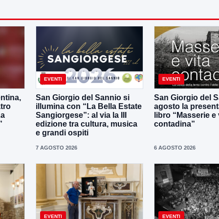
EVENTI
EVENTI
ntina,
San Giorgio del Sannio si
San Giorgio del Sa
tro
illumina con “La Bella Estate
agosto la present
La
Sangiorgese”: al via la III
libro “Masserie e 
”
edizione tra cultura, musica
contadina”
e grandi ospiti
7 AGOSTO 2026
6 AGOSTO 2026
EVENTI
EVENTI