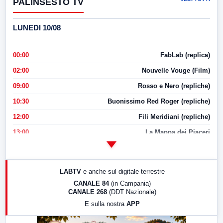
PALINSESTO TV
LUNEDI 10/08
00:00
FabLab (replica)
02:00
Nouvelle Vouge (Film)
09:00
Rosso e Nero (repliche)
10:30
Buonissimo Red Roger (repliche)
12:00
Fili Meridiani (repliche)
13:00
La Mappa dei Piaceri
14:00
LabNews
17:00
LabNews (replica)
LABTV
e anche sul digitale terrestre
18:30
Di Faccia e di Profilo (repliche)
CANALE 84
(in Campania)
CANALE 268
(DDT Nazionale)
19:30
LabNews (Diretta)
E sulla nostra
APP
21:00
Free Sport