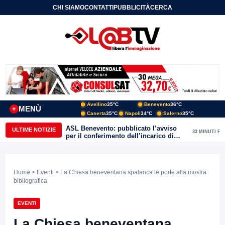
CHI SIAMO
CONTATTI
PUBBLICITÀ
CERCA
Avellino
35°C
Benevento
36°C
MENÙ
+
Caserta
35°C
Napoli
34°C
Salerno
35°C
ASL Benevento: pubblicato l’avviso
ULTIME NOTIZIE
33 MINUTI FA
per il conferimento dell’incarico di
Direttore della Unità Operativa
Complessa Cure Primarie
Home
>
Eventi
> La Chiesa beneventana spalanca le porte alla mostra
bibliografica
EVENTI
La Chiesa beneventana