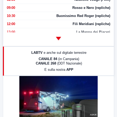
09:00
Rosso e Nero (repliche)
10:30
Buonissimo Red Roger (repliche)
12:00
Fili Meridiani (repliche)
13:00
La Mappa dei Piaceri
14:00
LabNews
17:00
LabNews (replica)
LABTV
e anche sul digitale terrestre
18:30
Di Faccia e di Profilo (repliche)
CANALE 84
(in Campania)
CANALE 268
(DDT Nazionale)
19:30
LabNews (Diretta)
E sulla nostra
APP
21:00
Free Sport
23:00
LabNews (replica)