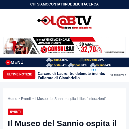
CHI SIAMO
CONTATTI
PUBBLICITÀ
CERCA
Avellino
35°C
Benevento
35°C
MENÙ
+
Caserta
34°C
Napoli
33°C
Salerno
34°C
Carcere di Lauro, tre detenute incinte:
ULTIME NOTIZIE
32 MINUTI FA
l’allarme di Ciambriello
Home
>
Eventi
> Il Museo del Sannio ospita il libro “Interazioni”
EVENTI
Il Museo del Sannio ospita il