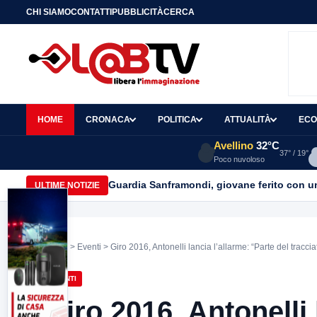
CHI SIAMO
CONTATTI
PUBBLICITÀ
CERCA
HOME
CRONACA
POLITICA
ATTUALITÀ
ECO
Avellino
32°C
37° / 19°
Poco nuvoloso
Guardia Sanframondi, giovane ferito con un 
ULTIME NOTIZIE
Home
>
Eventi
> Giro 2016, Antonelli lancia l’allarme: “Parte del tracciat
EVENTI
Giro 2016, Antonelli 