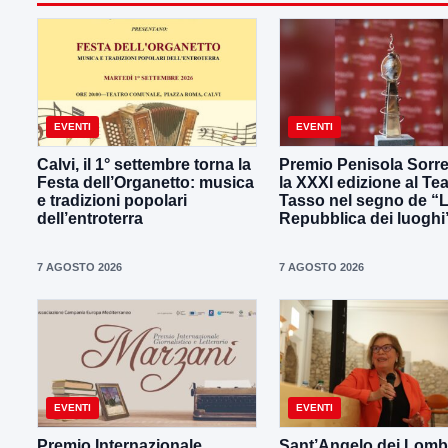
EVENTI
EVENTI
Calvi, il 1° settembre torna la
Premio Penisola Sorre
Festa dell’Organetto: musica
la XXXI edizione al Tea
e tradizioni popolari
Tasso nel segno de “
dell’entroterra
Repubblica dei luoghi
7 AGOSTO 2026
7 AGOSTO 2026
EVENTI
EVENTI
Premio Internazionale
Sant’Angelo dei Lombar