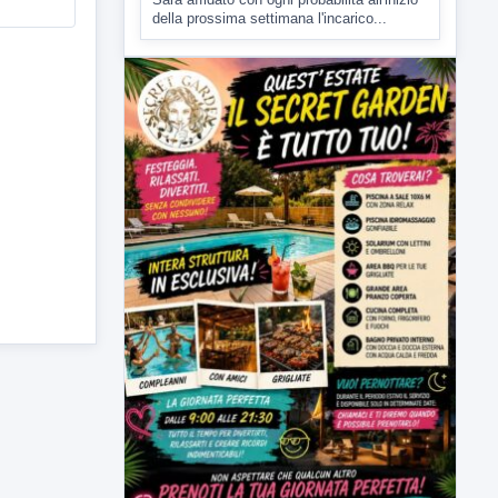
▶
7 AGOSTO 2026
CRONACA
Malore o aggressione? Sarà
l'autopsia a chiarire il giallo di Villa
Adriana
Sarà affidato con ogni probabilità all'inizio
della prossima settimana l'incarico...