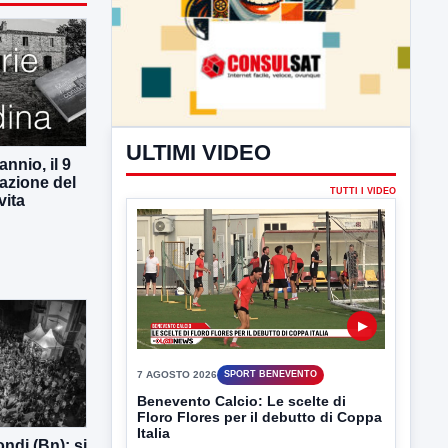
nnio, il 9
azione del
vita
ULTIMI VIDEO
TUTTI I VIDEO
ndi (Bn): si