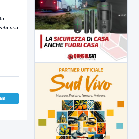
to:
vata una
ram