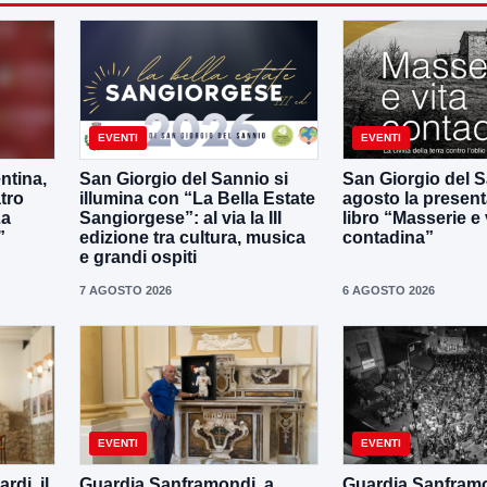
EVENTI
EVENTI
ntina,
San Giorgio del Sannio si
San Giorgio del Sa
tro
illumina con “La Bella Estate
agosto la present
La
Sangiorgese”: al via la III
libro “Masserie e 
”
edizione tra cultura, musica
contadina”
e grandi ospiti
7 AGOSTO 2026
6 AGOSTO 2026
EVENTI
EVENTI
di, il
Guardia Sanframondi, a
Guardia Sanframo