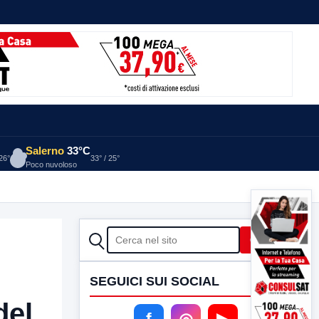
Salerno
33°C
 26°
33° / 25°
Poco nuvoloso
CERCA
Cerca
SEGUICI SUI SOCIAL
del
f
◎
▶