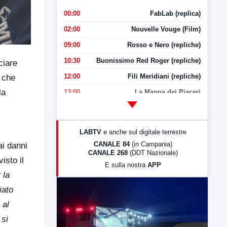
00:00
FabLab (replica)
02:00
Nouvelle Vouge (Film)
09:00
Rosso e Nero (repliche)
10:30
Buonissimo Red Roger (repliche)
ciare
12:00
Fili Meridiani (repliche)
 che
la
13:00
La Mappa dei Piaceri
14:00
LabNews
17:00
LabNews (replica)
LABTV
e anche sul digitale terrestre
18:30
Di Faccia e di Profilo (repliche)
CANALE 84
(in Campania)
ai danni
CANALE 268
(DDT Nazionale)
19:30
LabNews (Diretta)
isto il
E sulla nostra
APP
21:00
Free Sport
 la
23:00
LabNews (replica)
iato
 al
 si