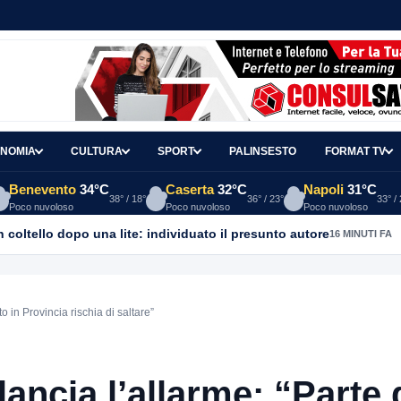
NOMIA
CULTURA
SPORT
PALINSESTO
FORMAT TV
Benevento
34°C
Caserta
32°C
Napoli
31°C
38° / 18°
36° / 23°
33° /
Poco nuvoloso
Poco nuvoloso
Poco nuvoloso
coltello dopo una lite: individuato il presunto autore
16 MINUTI FA
o in Provincia rischia di saltare”
lancia l’allarme: “Parte 