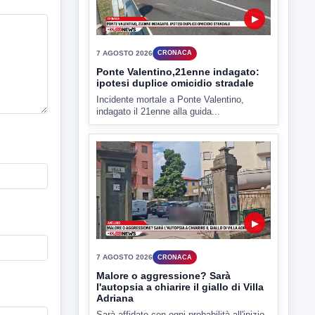
criticità igienico-sanitaria nel...
▶
7 AGOSTO 2026
CRONACA
Ponte Valentino,21enne indagato:
ipotesi duplice omicidio stradale
Incidente mortale a Ponte Valentino,
indagato il 21enne alla guida...