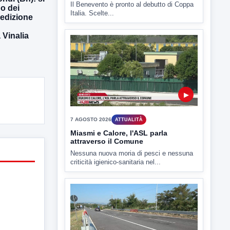
o dei
▶
 edizione
Vinalia
7 AGOSTO 2026
SPORT BENEVENTO
Benevento Calcio: Le scelte di
Floro Flores per il debutto di Coppa
Italia
Il Benevento è pronto al debutto di Coppa
Italia. Scelte...
▶
7 AGOSTO 2026
ATTUALITÀ
Miasmi e Calore, l'ASL parla
attraverso il Comune
Nessuna nuova moria di pesci e nessuna