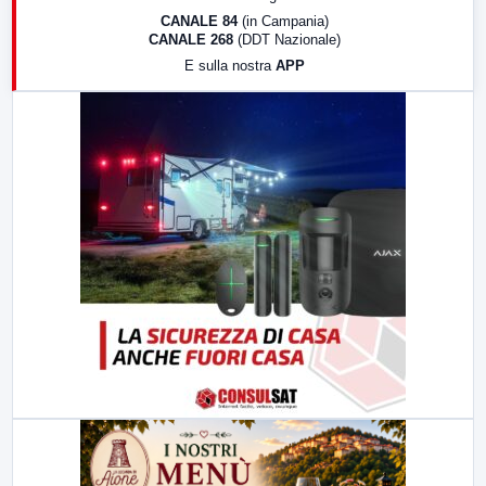
18:30
Di Faccia e di Profilo (repliche)
CANALE 84
(in Campania)
CANALE 268
(DDT Nazionale)
19:30
LabNews (Diretta)
E sulla nostra
APP
21:00
Free Sport
23:00
LabNews (replica)