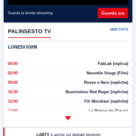
Guarda ora
Guarda la diretta streaming
VEDI TUTTI
PALINSESTO TV
LUNEDI 03/08
00:00
FabLab (replica)
02:00
Nouvelle Vouge (Film)
09:00
Rosso e Nero (repliche)
10:30
Buonissimo Red Roger (repliche)
12:00
Fili Meridiani (repliche)
13:00
La Mappa dei Piaceri
14:00
LabNews
17:00
LabNews (replica)
LABTV
e anche sul digitale terrestre