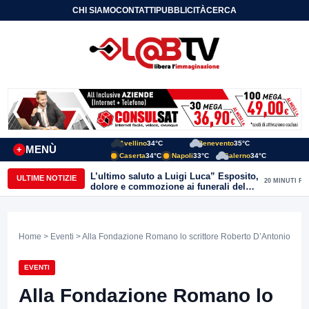
CHI SIAMO
CONTATTI
PUBBLICITÀ
CERCA
Avellino
34°C
Benevento
35°C
MENÙ
+
Caserta
34°C
Napoli
33°C
Salerno
34°C
L’ultimo saluto a Luigi Luca” Esposito,
ULTIME NOTIZIE
20 MINUTI FA
dolore e commozione ai funerali del
giornalista ucciso
Home
>
Eventi
> Alla Fondazione Romano lo scrittore Roberto D’Antonio
EVENTI
Alla Fondazione Romano lo