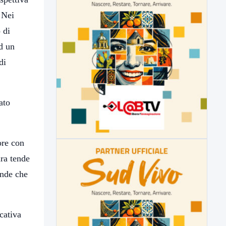
 Nei
 di
ad un
di
ato
ore con
ura tende
onde che
cativa