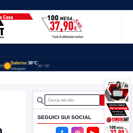
Salerno
36°C
 25°
36° / 25°
Soleggiato
CERCA
Cerca
SEGUICI SUI SOCIAL
p
f
◎
▶