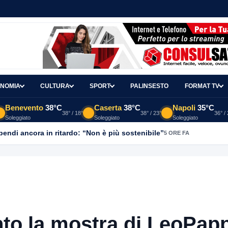
NOMIA
CULTURA
SPORT
PALINSESTO
FORMAT TV
Benevento
38°C
Caserta
38°C
Napoli
35°C
38° / 18°
38° / 23°
36° /
Soleggiato
Soleggiato
Soleggiato
ipendi ancora in ritardo: “Non è più sostenibile”
5 ORE FA
nto la mostra di LeoPap