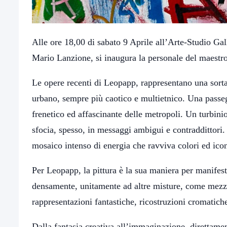
Alle ore 18,00 di sabato 9 Aprile all’Arte-Studio Gal
Mario Lanzione, si inaugura la personale del maestro
Le opere recenti di Leopapp, rappresentano una sorta 
urbano, sempre più caotico e multietnico. Una passeggi
frenetico ed affascinante delle metropoli. Un turbin
sfocia, spesso, in messaggi ambigui e contraddittori. 
mosaico intenso di energia che ravviva colori ed icon
Per Leopapp, la pittura è la sua maniera per manifestar
densamente, unitamente ad altre misture, come mezzo,
rappresentazioni fantastiche, ricostruzioni cromatich
Dalla fantasia creativa all’immaginazione, direttamente