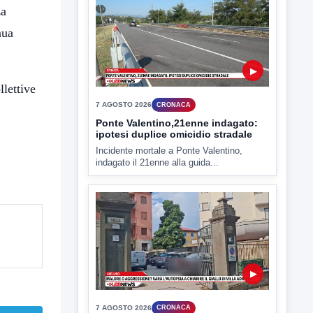
Miasmi e Calore, l'ASL parla
za
attraverso il Comune
nua
Nessuna nuova moria di pesci e nessuna
criticità igienico-sanitaria nel...
llettive
▶
7 AGOSTO 2026
CRONACA
Ponte Valentino,21enne indagato:
ipotesi duplice omicidio stradale
Incidente mortale a Ponte Valentino,
indagato il 21enne alla guida...