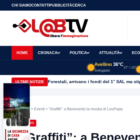
CHI SIAMO
CONTATTI
PUBBLICITÀ
CERCA
HOME
CRONACA
POLITICA
ATTUALITÀ
ECO
Avellino
36°C
37° / 20°
Soleggiato
Forestali, arrivano i fondi del 1° SAL ma st
ULTIME NOTIZIE
Home
>
Eventi
> “Graffiti”: a Benevento la mostra di LeoPapp
EVENTI
“Graffiti”: a Beneve