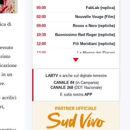
00:00
FabLab (replica)
02:00
Nouvelle Vouge (Film)
ica di
09:00
Rosso e Nero (repliche)
10:30
Buonissimo Red Roger (repliche)
12:00
Fili Meridiani (repliche)
tessuto
13:00
La Mappa dei Piaceri
irinto
14:00
LabNews
icazione
17:00
LabNews (replica)
 in un
LABTV
e anche sul digitale terrestre
18:30
Di Faccia e di Profilo (repliche)
CANALE 84
(in Campania)
ee.
CANALE 268
(DDT Nazionale)
19:30
LabNews (Diretta)
E sulla nostra
APP
 acrilici
21:00
Free Sport
ri,
23:00
LabNews (replica)
spettiva