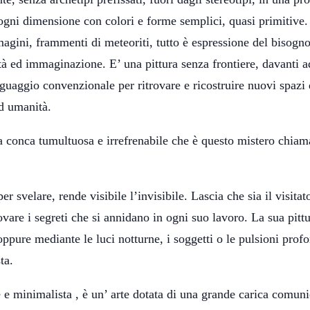
 ogni dimensione con colori e forme semplici, quasi primitive.
mmagini, frammenti di meteoriti, tutto è espressione del bisogno
ltà ed immaginazione. E’ una pittura senza frontiere, davanti 
nguaggio convenzionale per ritrovare e ricostruire nuovi spazi 
ed umanità.
a conca tumultuosa e irrefrenabile che è questo mistero chiam
r svelare, rende visibile l’invisibile. Lascia che sia il visitat
ovare i segreti che si annidano in ogni suo lavoro. La sua pitt
ppure mediante le luci notturne, i soggetti o le pulsioni prof
ta.
e minimalista , è un’ arte dotata di una grande carica comuni