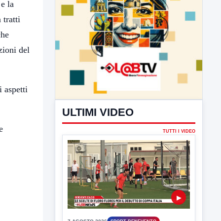
e la
tratti
che
zioni del
i aspetti
e
ULTIMI VIDEO
TUTTI I VIDEO