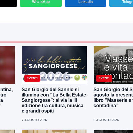
WhatsApp
LinkedIn
Teleg
EVENTI
EVENTI
ntina,
San Giorgio del Sannio si
San Giorgio del Sa
tro
illumina con “La Bella Estate
agosto la present
La
Sangiorgese”: al via la III
libro “Masserie e 
”
edizione tra cultura, musica
contadina”
e grandi ospiti
7 AGOSTO 2026
6 AGOSTO 2026