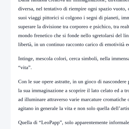
diversa, nel tentativo di riempire ogni spazio vuoto,
suoi viaggi pittorici si colgono i segni di pianeti, i
superare la divisione tra corporeo e psichico, tra rea
mondo frenetico che si fonde nello sgretolarsi del li
libertà, in un continuo racconto carico di emotività 
Intinge, mescola colori, cerca simboli, nella immens
“vita”.
Con le sue opere astratte, in un gioco di nascondere pe
la sua immaginazione a scoprire il lato celato ed a tr
ad illuminare attraverso varie marcature cromatiche o
agitano in generale la vita e non solo quella dell’artis
Quella di “LeoPapp”, solo apparentemente informale 