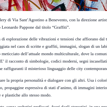
lery di Via Sant’Agostino a Benevento, con la direzione artist
 Leonardo Pappone dal titolo “Graffiti”.
di esplorazione delle vibrazioni e tensioni che affiorano dal 
ata nel caos di scritte e graffiti, immagini, slogan di un lab
io meticciato dell’attuale mondo multiculturale, dove la comun
E’ il racconto di simbologie, codici moderni, segni incasellati
e raffiguranti il misterioso linguaggio delle city contemporan
e la propria personalità e dialogare con gli altri. Usa i colori
 propaggine espressiva di stati d’animo, di immagini interio
e e plastiche allo stesso modo.
, senza archetipi prefissati, fuori dagli stereotipi, in una pro