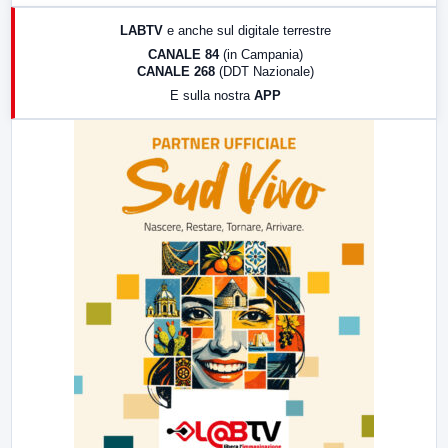
17:00
LabNews (replica)
LABTV
e anche sul digitale terrestre
18:30
Di Faccia e di Profilo (repliche)
CANALE 84
(in Campania)
CANALE 268
(DDT Nazionale)
19:30
LabNews (Diretta)
E sulla nostra
APP
21:00
Free Sport
23:00
LabNews (replica)