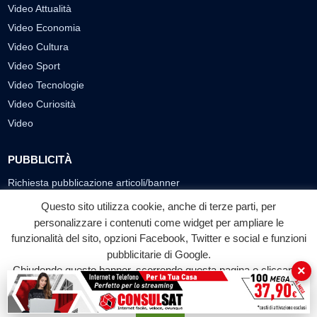
Video Attualità
Video Economia
Video Cultura
Video Sport
Video Tecnologie
Video Curiosità
Video
PUBBLICITÀ
Richiesta pubblicazione articoli/banner
Questo sito utilizza cookie, anche di terze parti, per
SEGUICI SUI SOCIAL
personalizzare i contenuti come widget per ampliare le
funzionalità del sito, opzioni Facebook, Twitter e social e funzioni
f
◎
▶
pubblicitarie di Google.
Facebook
Instagram
YouTube
×
Chiudendo questo banner, scorrendo questa pagina o cliccando
su qualunque suo elemento acconsenti all'uso dei cookie.
© 2026 LABTV - Tutti i diritti riservati
Accetta