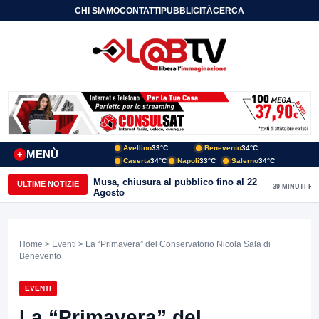
CHI SIAMO
CONTATTI
PUBBLICITÀ
CERCA
Avellino
33°C
Benevento
34°C
MENÙ
+
Caserta
34°C
Napoli
33°C
Salerno
34°C
Musa, chiusura al pubblico fino al 22
ULTIME NOTIZIE
39 MINUTI FA
Agosto
Home
>
Eventi
> La “Primavera” del Conservatorio Nicola Sala di
Benevento
EVENTI
La “Primavera” del