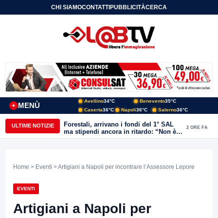
CHI SIAMO
CONTATTI
PUBBLICITÀ
CERCA
Avellino
34°C
Benevento
35°C
MENÙ
+
Caserta
36°C
Napoli
36°C
Salerno
36°C
Forestali, arrivano i fondi del 1° SAL
ULTIME NOTIZIE
2 ORE FA
ma stipendi ancora in ritardo: “Non è
più sostenibile”
Home
>
Eventi
> Artigiani a Napoli per incontrare l’Assessore Lepore
EVENTI
Artigiani a Napoli per