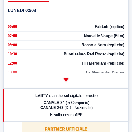
LUNEDI 03/08
00:00
FabLab (replica)
02:00
Nouvelle Vouge (Film)
09:00
Rosso e Nero (repliche)
10:30
Buonissimo Red Roger (repliche)
12:00
Fili Meridiani (repliche)
13:00
La Mappa dei Piaceri
14:00
LabNews
17:00
LabNews (replica)
LABTV
e anche sul digitale terrestre
18:30
Di Faccia e di Profilo (repliche)
CANALE 84
(in Campania)
CANALE 268
(DDT Nazionale)
19:30
LabNews (Diretta)
E sulla nostra
APP
21:00
Free Sport
23:00
LabNews (replica)