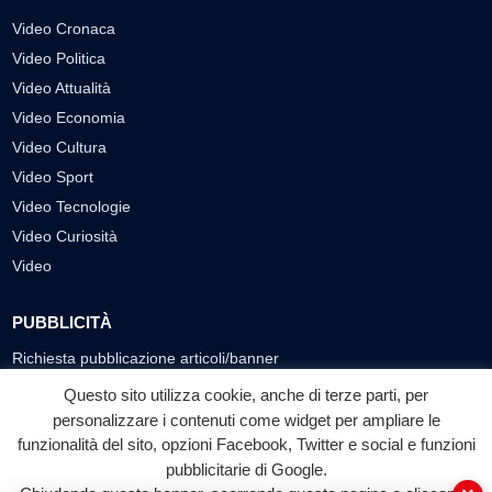
Video Cronaca
Video Politica
Video Attualità
Video Economia
Video Cultura
Video Sport
Video Tecnologie
Video Curiosità
Video
PUBBLICITÀ
Richiesta pubblicazione articoli/banner
Questo sito utilizza cookie, anche di terze parti, per
SEGUICI SUI SOCIAL
personalizzare i contenuti come widget per ampliare le
f
◎
▶
funzionalità del sito, opzioni Facebook, Twitter e social e funzioni
pubblicitarie di Google.
Facebook
Instagram
YouTube