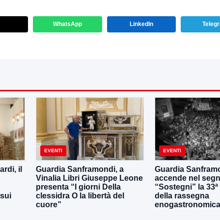
WhatsApp
LinkedIn
Teleg
EVENTI
EVENTI
di, il
Guardia Sanframondi, a
Guardia Sanframo
Vinalia Libri Giuseppe Leone
accende nel segn
presenta “I giorni Della
“Sostegni” la 33ª
 sui
clessidra O la libertà del
della rassegna
cuore”
enogastronomica 