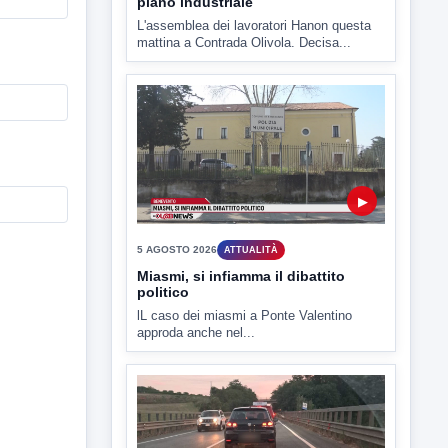
5 AGOSTO 2026
ATTUALITÀ
Miasmi, si infiamma il dibattito
politico
lL caso dei miasmi a Ponte Valentino
approda anche nel...
▶
5 AGOSTO 2026
ATTUALITÀ
Lavori sulla Telesina il Comitato
SOS 372 chiede l'impiego dei
movieri
Code e disagi sulla Telesina a causa dei
lavori in...