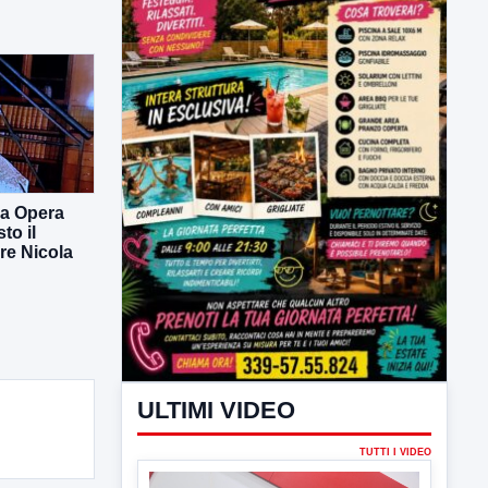
ULTIMI VIDEO
TUTTI I VIDEO
ra Opera
to il
re Nicola
▶
6 AGOSTO 2026
LABNEWS
LabNews del 5 agosto 2026
In studio Enzo Colarusso