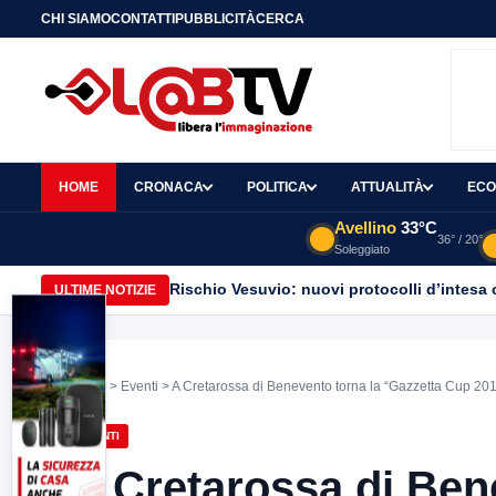
CHI SIAMO
CONTATTI
PUBBLICITÀ
CERCA
HOME
CRONACA
POLITICA
ATTUALITÀ
ECO
Avellino
33°C
36° / 20°
Soleggiato
Rischio Vesuvio: nuovi protocolli d’intesa 
ULTIME NOTIZIE
Home
>
Eventi
> A Cretarossa di Benevento torna la “Gazzetta Cup 20
EVENTI
A Cretarossa di Ben