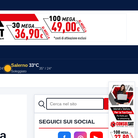
Salerno
33°C
 24°
35° / 24°
Soleggiato
CERCA
Cerca
SEGUICI SUI SOCIAL
ta
f
◎
▶