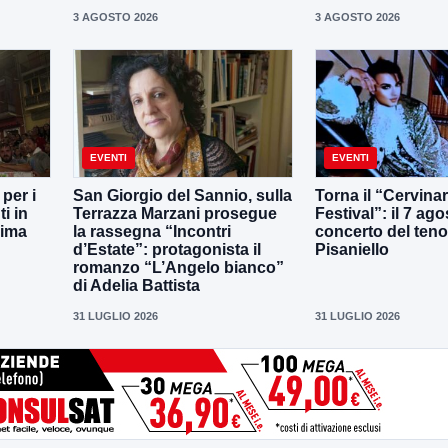
3 AGOSTO 2026
3 AGOSTO 2026
EVENTI
EVENTI
per i
San Giorgio del Sannio, sulla
Torna il “Cervina
i in
Terrazza Marzani prosegue
Festival”: il 7 agos
sima
la rassegna “Incontri
concerto del teno
d’Estate”: protagonista il
Pisaniello
romanzo “L’Angelo bianco”
di Adelia Battista
31 LUGLIO 2026
31 LUGLIO 2026