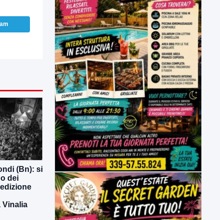
ram
ndi (Bn): si
o dei
 edizione
Vinalia