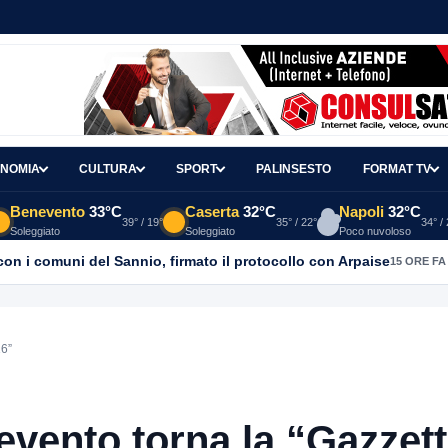
NOMIA
CULTURA
SPORT
PALINSESTO
FORMAT TV
Benevento
33°C
Caserta
32°C
Napoli
32°C
39° / 19°
35° / 22°
34° /
Soleggiato
Soleggiato
Poco nuvoloso
con i comuni del Sannio, firmato il protocollo con Arpaise
15 ORE FA
16”
evento torna la “Gazzet