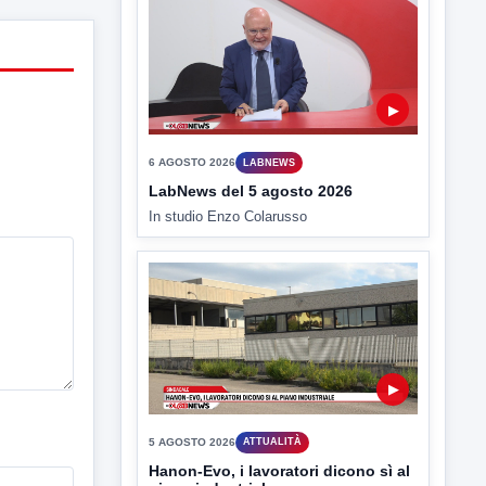
▶
5 AGOSTO 2026
ATTUALITÀ
Hanon-Evo, i lavoratori dicono sì al
piano industriale
L'assemblea dei lavoratori Hanon questa
mattina a Contrada Olivola. Decisa...
▶