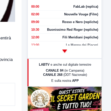
00:00
FabLab (replica)
02:00
Nouvelle Vouge (Film)
09:00
Rosso e Nero (repliche)
10:30
Buonissimo Red Roger (repliche)
12:00
Fili Meridiani (repliche)
entirà
13:00
La Mappa dei Piaceri
14:00
LabNews
ovincia
17:00
LabNews (replica)
LABTV
e anche sul digitale terrestre
18:30
Di Faccia e di Profilo (repliche)
CANALE 84
(in Campania)
CANALE 268
(DDT Nazionale)
19:30
LabNews (Diretta)
E sulla nostra
APP
21:00
Free Sport
23:00
LabNews (replica)