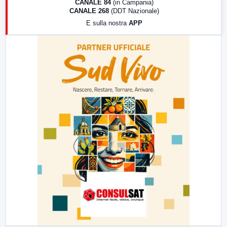
CANALE 84
(in Campania)
CANALE 268
(DDT Nazionale)
19:30
LabNews (Diretta)
E sulla nostra
APP
21:00
Free Sport
23:00
LabNews (replica)