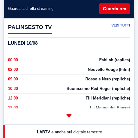
Guarda ora
Guarda la diretta streaming
VEDI TUTTI
PALINSESTO TV
LUNEDI 10/08
00:00
FabLab (replica)
02:00
Nouvelle Vouge (Film)
09:00
Rosso e Nero (repliche)
10:30
Buonissimo Red Roger (repliche)
12:00
Fili Meridiani (repliche)
13:00
La Mappa dei Piaceri
14:00
LabNews
17:00
LabNews (replica)
LABTV
e anche sul digitale terrestre
18:30
Di Faccia e di Profilo (repliche)