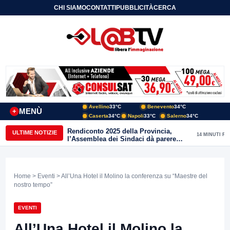
CHI SIAMO
CONTATTI
PUBBLICITÀ
CERCA
Avellino
33°C
Benevento
34°C
MENÙ
+
Caserta
34°C
Napoli
33°C
Salerno
34°C
Rendiconto 2025 della Provincia,
ULTIME NOTIZIE
14 MINUTI FA
l’Assemblea dei Sindaci dà parere
favorevole all’unanimità
Home
>
Eventi
> All’Una Hotel il Molino la conferenza su “Maestre del
nostro tempo”
EVENTI
All’Una Hotel il Molino la