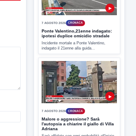
▶
7 AGOSTO 2026
CRONACA
Ponte Valentino,21enne indagato:
ipotesi duplice omicidio stradale
Incidente mortale a Ponte Valentino,
indagato il 21enne alla guida...
▶
7 AGOSTO 2026
CRONACA