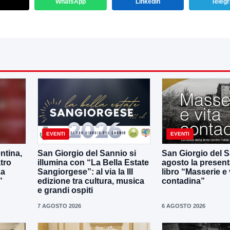
WhatsApp
LinkedIn
Teleg
EVENTI
EVENTI
ntina,
San Giorgio del Sannio si
San Giorgio del Sa
tro
illumina con “La Bella Estate
agosto la present
La
Sangiorgese”: al via la III
libro “Masserie e 
”
edizione tra cultura, musica
contadina”
e grandi ospiti
7 AGOSTO 2026
6 AGOSTO 2026