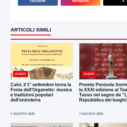
Facebook
Instagram
X
ARTICOLI SIMILI
EVENTI
EVENTI
Calvi, il 1° settembre torna la
Premio Penisola Sorre
Festa dell’Organetto: musica
la XXXI edizione al Tea
e tradizioni popolari
Tasso nel segno de “
dell’entroterra
Repubblica dei luoghi
7 AGOSTO 2026
7 AGOSTO 2026