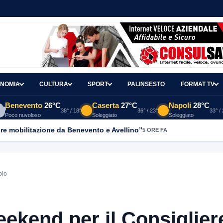
NOMIA
CULTURA
SPORT
PALINSESTO
FORMAT TV
Benevento
26°C
Caserta
27°C
Napoli
28°C
38° / 18°
36° / 23°
33° /
Poco nuvoloso
Soleggiato
Soleggiato
re mobilitazione da Benevento e Avellino”
5 ORE FA
olo
ekend per il Consiglier