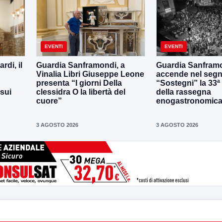
EVENTI
EVENTI
di, il
Guardia Sanframondi, a
Guardia Sanframo
Vinalia Libri Giuseppe Leone
accende nel segn
presenta “I giorni Della
“Sostegni” la 33ª
 sui
clessidra O la libertà del
della rassegna
cuore”
enogastronomica 
3 AGOSTO 2026
3 AGOSTO 2026