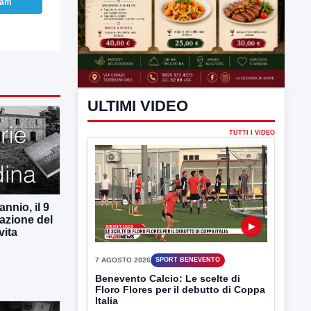
ram
ULTIMI VIDEO
TUTTI I VIDEO
nnio, il 9
azione del
vita
▶