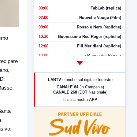
00:00
FabLab (replica)
02:00
Nouvelle Vouge (Film)
09:00
Rosso e Nero (repliche)
10:30
Buonissimo Red Roger (repliche)
asmo
12:00
Fili Meridiani (repliche)
13:00
La Mappa dei Piaceri
tecipare
14:00
LabNews
iano,
17:00
LabNews (replica)
PD;
LABTV
e anche sul digitale terrestre
18:30
Di Faccia e di Profilo (repliche)
CANALE 84
(in Campania)
 Basso
CANALE 268
(DDT Nazionale)
19:30
LabNews (Diretta)
E sulla nostra
APP
21:00
Free Sport
Santa
23:00
LabNews (replica)
a
nsivo;