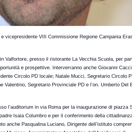
ale e vicepresidente VIII Commissione Regione Campania Er
in Valfortore, presso il ristorante La Vecchia Scuola, per par
pportunità e prospettive. Interverranno anche Giovanni Cacc
idente Circolo PD locale; Natale Mucci, Segretario Circolo 
e Valentino, Segretario Provinciale PD e l’on. Umberto Del
esso l’auditorium in via Roma per la inaugurazione di piazza 
a padre Isaia Columbro e per il conferimento della cittadinanz
nto anche Pasqualina Luciano, Dirigente dell’istituto compre