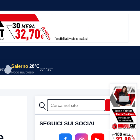
Salerno
28°C
 26°
33° / 25°
Poco nuvoloso
CERCA
Cerca
SEGUICI SUI SOCIAL
e
f
◎
▶