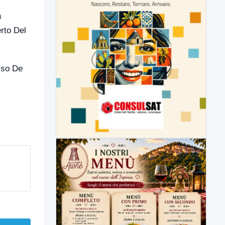
a
rto Del
sso De