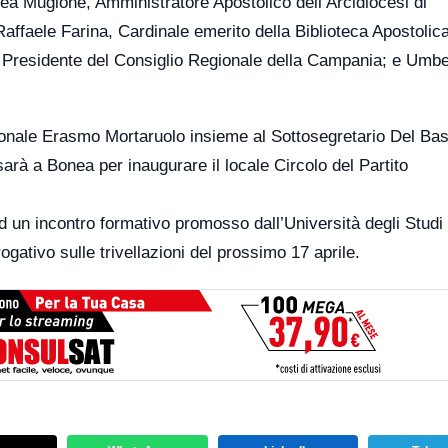
ea Mugione, Amministratore Apostolico dell’Arcidiocesi di
ffaele Farina, Cardinale emerito della Biblioteca Apostolic
, Presidente del Consiglio Regionale della Campania; e Umbe
egionale Erasmo Mortaruolo insieme al Sottosegretario Del Ba
arà a Bonea per inaugurare il locale Circolo del Partito
ad un incontro formativo promosso dall’Università degli Studi
ativo sulle trivellazioni del prossimo 17 aprile.