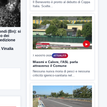
7 AGOSTO 2026
SPORT BENEVENTO
Benevento Calcio: Le scelte di
Floro Flores per il debutto di Coppa
Italia
Il Benevento è pronto al debutto di Coppa
Italia. Scelte...
ndi (Bn): si
o dei
 edizione
Vinalia
▶
7 AGOSTO 2026
ATTUALITÀ
Miasmi e Calore, l'ASL parla
attraverso il Comune
Nessuna nuova moria di pesci e nessuna
criticità igienico-sanitaria nel...