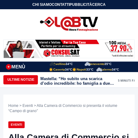
CHI SIAMO
CONTATTI
PUBBLICITÀ
CERCA
Avellino
34°C
Benevento
35°C
MENÙ
+
Caserta
34°C
Napoli
33°C
Salerno
34°C
Mastella: “Ho subito una scarica
ULTIME NOTIZIE
5 MINUTI FA
d’odio incredibile: ho famiglia a due
passi dal Calore”
Home
>
Eventi
> Alla Camera di Commercio si presenta il volume
“Campo di grano”
EVENTI
Alla Camera di Commercio si