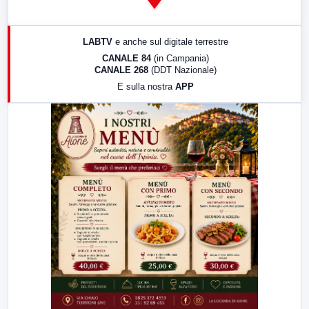
14:00
LabNews
17:00
LabNews (replica)
LABTV
e anche sul digitale terrestre
18:30
Di Faccia e di Profilo (repliche)
CANALE 84
(in Campania)
CANALE 268
(DDT Nazionale)
19:30
LabNews (Diretta)
E sulla nostra
APP
21:00
Free Sport
23:00
LabNews (replica)