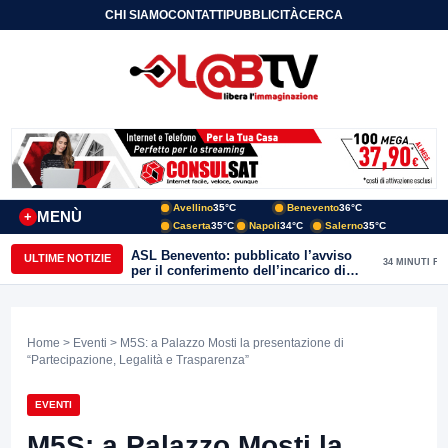
CHI SIAMO
CONTATTI
PUBBLICITÀ
CERCA
Avellino
35°C
Benevento
36°C
MENÙ
+
Caserta
35°C
Napoli
34°C
Salerno
35°C
ASL Benevento: pubblicato l’avviso
ULTIME NOTIZIE
34 MINUTI FA
per il conferimento dell’incarico di
Direttore della Unità Operativa
Complessa Cure Primarie
Home
>
Eventi
> M5S: a Palazzo Mosti la presentazione di
“Partecipazione, Legalità e Trasparenza”
EVENTI
M5S: a Palazzo Mosti la