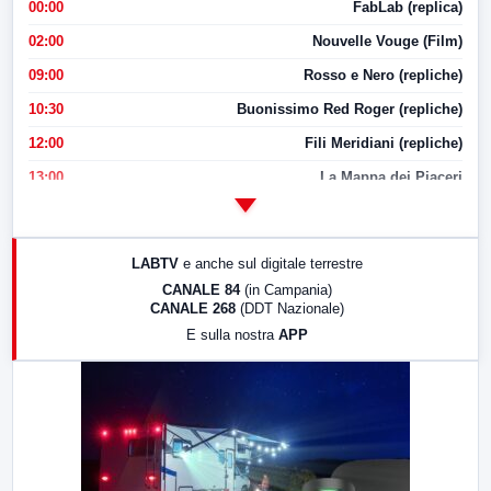
00:00
FabLab (replica)
02:00
Nouvelle Vouge (Film)
09:00
Rosso e Nero (repliche)
10:30
Buonissimo Red Roger (repliche)
12:00
Fili Meridiani (repliche)
13:00
La Mappa dei Piaceri
14:00
LabNews
17:00
LabNews (replica)
LABTV
e anche sul digitale terrestre
18:30
Di Faccia e di Profilo (repliche)
CANALE 84
(in Campania)
CANALE 268
(DDT Nazionale)
19:30
LabNews (Diretta)
E sulla nostra
APP
21:00
Free Sport
23:00
LabNews (replica)