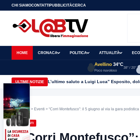
CHI SIAMO
CONTATTI
PUBBLICITÀ
CERCA
HOME
CRONACA
POLITICA
ATTUALITÀ
ECO
Avellino
34°C
38° / 20°
Poco nuvoloso
L’ultimo saluto a Luigi Luca” Esposito, dol
ULTIME NOTIZIE
Home
>
Eventi
> “Corri Montefusco”: il 5 giugno al via la gara podistica
EVENTI
“Corri Montefusco”: i