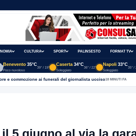
NOMIA
CULTURA
SPORT
PALINSESTO
FORMAT TV
Benevento
35°C
Caserta
34°C
Napoli
33°C
39° / 19°
36° / 22°
35° /
Poco nuvoloso
Soleggiato
Soleggiato
ore e commozione ai funerali del giornalista ucciso
18 MINUTI FA
l 5 giugno al via la gar