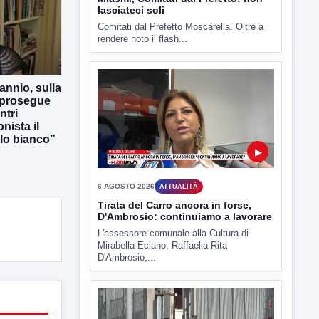
▶
annio, sulla
6 AGOSTO 2026
ATTUALITÀ
 prosegue
ntri
Tirata del Carro ancora in forse,
D'Ambrosio: continuiamo a lavorare
nista il
lo bianco”
L'assessore comunale alla Cultura di
Mirabella Eclano, Raffaella Rita
D'Ambrosio,...
▶
6 AGOSTO 2026
ATTUALITÀ