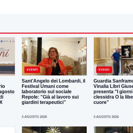
EVENTI
EVENTI
Sant’Angelo dei Lombardi, il
Guardia Sanframo
rio
Festival Umani come
Vinalia Libri Giu
 agosto
laboratorio sul sociale
presenta “I giorni
di
Repole: “Già al lavoro sui
clessidra O la libe
IX
giardini terapeutici”
cuore”
3 AGOSTO 2026
3 AGOSTO 2026