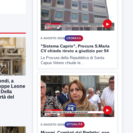
6 AGOSTO 2026
CRONACA
"Sistema Caprio", Procura S.Maria
CV chiede rinvio a giudizio per 54
La Procura della Repubblica di Santa
Capua Vetere chiude le...
▶
ndi, a
seppe Leone
6 AGOSTO 2026
ATTUALITÀ
 Della
Miasmi, Comitati dal Prefetto: non
rtà del
lasciateci soli
Comitati dal Prefetto Moscarella. Oltre a
rendere noto il flash...