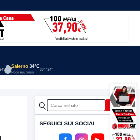
Salerno
34°C
 24°
35° / 24°
Poco nuvoloso
CERCA
Cerca
SEGUICI SUI SOCIAL
a
f
◎
▶