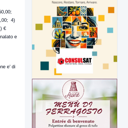
50,00;
0,00; 4)
) €
nalato e
ne e’ di