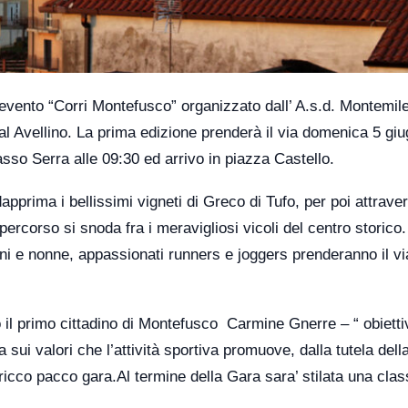
ento “Corri Montefusco” organizzato dall’ A.s.d. Montemile
vellino. La prima edizione prenderà il via domenica 5 giug
so Serra alle 09:30 ed arrivo in piazza Castello.
apprima i bellissimi vigneti di Greco di Tufo, per poi attrave
 percorso si snoda fra i meravigliosi vicoli del centro storico.
 e nonne, appassionati runners e joggers prenderanno il via
 il primo cittadino di Montefusco Carmine Gnerre – “ obietti
sui valori che l’attività sportiva promuove, dalla tutela dell
ricco pacco gara.Al termine della Gara sara’ stilata una clas