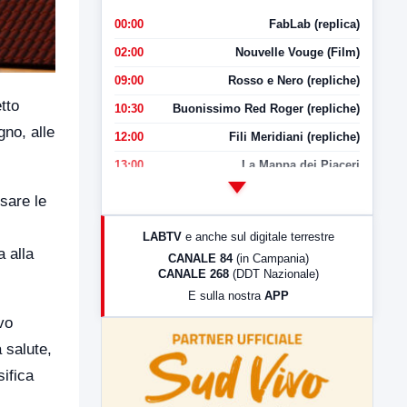
00:00
FabLab (replica)
02:00
Nouvelle Vouge (Film)
09:00
Rosso e Nero (repliche)
tto
10:30
Buonissimo Red Roger (repliche)
no, alle
12:00
Fili Meridiani (repliche)
13:00
La Mappa dei Piaceri
14:00
LabNews
rsare le
17:00
LabNews (replica)
LABTV
e anche sul digitale terrestre
18:30
Di Faccia e di Profilo (repliche)
 alla
CANALE 84
(in Campania)
CANALE 268
(DDT Nazionale)
19:30
LabNews (Diretta)
E sulla nostra
APP
21:00
Free Sport
vo
23:00
LabNews (replica)
a salute,
sifica