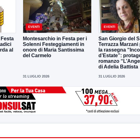
EVENTI
EVENTI
 Festa
Montesarchio in Festa per i
San Giorgio del S
adici
Solenni Festeggiamenti in
Terrazza Marzani
rda al
onore di Maria Santissima
la rassegna “Inco
del Carmelo
d’Estate”: protago
romanzo “L’Ange
di Adelia Battista
31 LUGLIO 2026
31 LUGLIO 2026