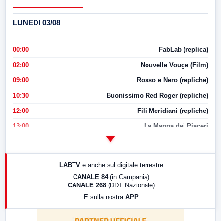
LUNEDI 03/08
00:00
FabLab (replica)
02:00
Nouvelle Vouge (Film)
09:00
Rosso e Nero (repliche)
10:30
Buonissimo Red Roger (repliche)
12:00
Fili Meridiani (repliche)
13:00
La Mappa dei Piaceri
14:00
LabNews
17:00
LabNews (replica)
LABTV
e anche sul digitale terrestre
18:30
Di Faccia e di Profilo (repliche)
CANALE 84
(in Campania)
CANALE 268
(DDT Nazionale)
19:30
LabNews (Diretta)
E sulla nostra
APP
21:00
Free Sport
23:00
LabNews (replica)