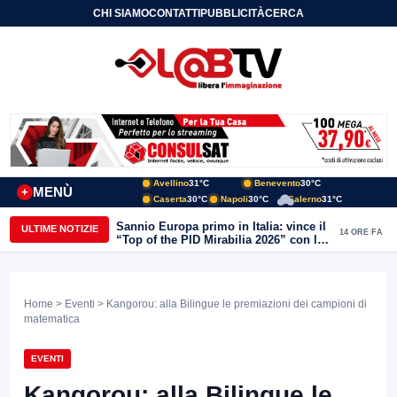
CHI SIAMO
CONTATTI
PUBBLICITÀ
CERCA
Avellino
31°C
Benevento
30°C
MENÙ
+
Caserta
30°C
Napoli
30°C
Salerno
31°C
Sannio Europa primo in Italia: vince il
ULTIME NOTIZIE
14 ORE FA
“Top of the PID Mirabilia 2026” con la
realtà virtuale nei musei del Sannio
Home
>
Eventi
> Kangorou: alla Bilingue le premiazioni dei campioni di
matematica
EVENTI
Kangorou: alla Bilingue le