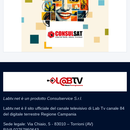
Labtv.net è un prodotto Consulservice S.r.l.
Labtv.net è il sito ufficiale del canale televisivo di Lab Tv canale 84
del digitale terrestre Regione Campania
Sede legale: Via Chiaio, 5 - 83010 – Torrioni (AV)
P.IVA 02757950643