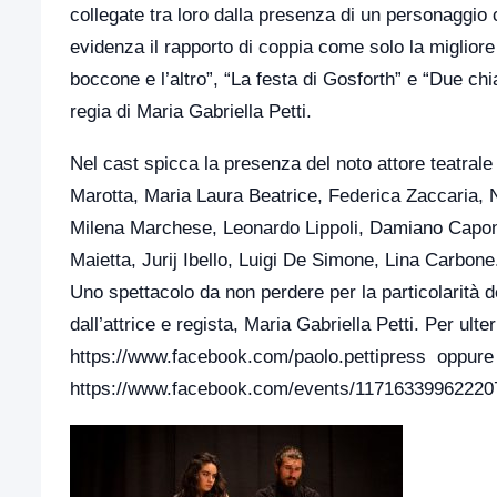
collegate tra loro dalla presenza di un personaggio
evidenza il rapporto di coppia come solo la miglior
boccone e l’altro”, “La festa di Gosforth” e “Due ch
regia di Maria Gabriella Petti.
Nel cast spicca la presenza del noto attore teatral
Marotta, Maria Laura Beatrice, Federica Zaccaria, 
Milena Marchese, Leonardo Lippoli, Damiano Capon
Maietta, Jurij Ibello, Luigi De Simone, Lina Carbone
Uno spettacolo da non perdere per la particolarità d
dall’attrice e regista, Maria Gabriella Petti. Per ult
https://www.facebook.com/paolo.pettipress oppure 
https://www.facebook.com/events/117163399622207