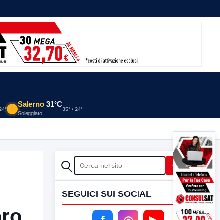
Salerno
31°C
 24°
35° / 24°
Soleggiato
CERCA
Cerca
SEGUICI SUI SOCIAL
oro
f
◎
▶