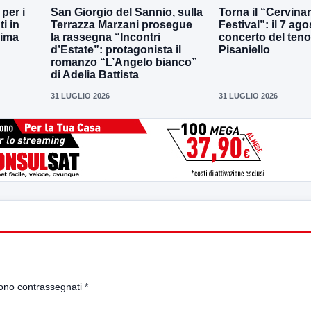
per i
San Giorgio del Sannio, sulla
Torna il “Cervina
i in
Terrazza Marzani prosegue
Festival”: il 7 agos
sima
la rassegna “Incontri
concerto del teno
d’Estate”: protagonista il
Pisaniello
romanzo “L’Angelo bianco”
di Adelia Battista
31 LUGLIO 2026
31 LUGLIO 2026
sono contrassegnati
*