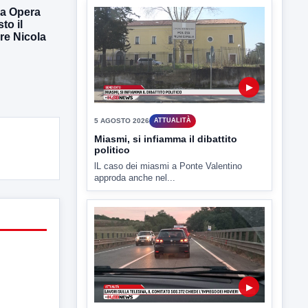
ra Opera
to il
re Nicola
▶
5 AGOSTO 2026
ATTUALITÀ
Miasmi, si infiamma il dibattito
politico
lL caso dei miasmi a Ponte Valentino
approda anche nel...
▶
5 AGOSTO 2026
ATTUALITÀ