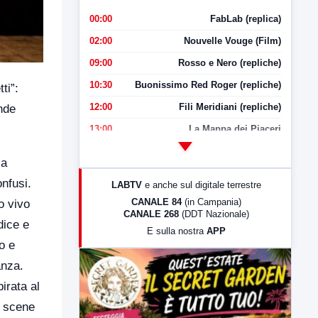
00:00
FabLab (replica)
02:00
Nouvelle Vouge (Film)
09:00
Rosso e Nero (repliche)
10:30
Buonissimo Red Roger (repliche)
ti”:
12:00
Fili Meridiani (repliche)
nde
13:00
La Mappa dei Piaceri
14:00
LabNews
ia
17:00
LabNews (replica)
onfusi.
LABTV
e anche sul digitale terrestre
18:30
Di Faccia e di Profilo (repliche)
CANALE 84
(in Campania)
o vivo
CANALE 268
(DDT Nazionale)
19:30
LabNews (Diretta)
dice e
E sulla nostra
APP
21:00
Free Sport
o e
23:00
LabNews (replica)
anza.
pirata al
e scene