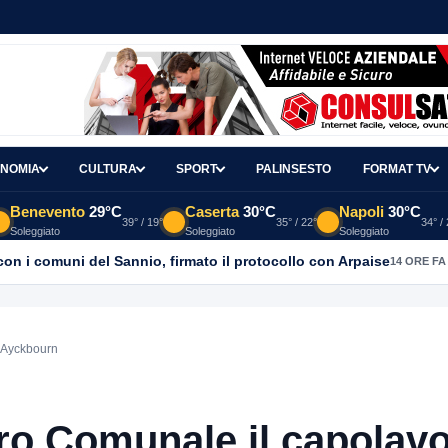
NOMIA
CULTURA
SPORT
PALINSESTO
FORMAT TV
Benevento
29°C
Caserta
30°C
Napoli
30°C
39° / 19°
35° / 22°
34° /
Soleggiato
Soleggiato
Soleggiato
con i comuni del Sannio, firmato il protocollo con Arpaise
14 ORE FA
n Ayckbourn
tro Comunale il capolav