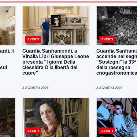
EVENTI
EVENTI
di, il
Guardia Sanframondi, a
Guardia Sanframo
Vinalia Libri Giuseppe Leone
accende nel segn
presenta “I giorni Della
“Sostegni” la 33ª
 sui
clessidra O la libertà del
della rassegna
cuore”
enogastronomica 
3 AGOSTO 2026
3 AGOSTO 2026
EVENTI
EVENTI