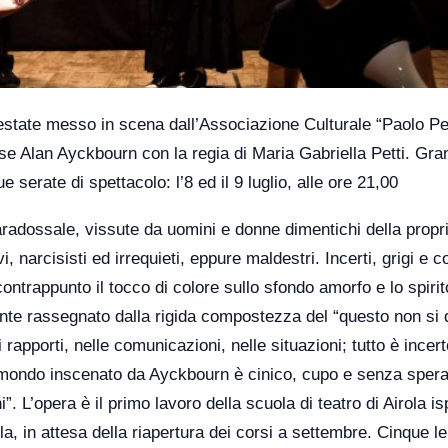
’estate messo in scena dall’Associazione Culturale “Paolo Pet
se Alan Ayckbourn con la regia di Maria Gabriella Petti. Gra
serate di spettacolo: l’8 ed il 9 luglio, alle ore 21,00
paradossale, vissute da uomini e donne dimentichi della propr
, narcisisti ed irrequieti, eppure maldestri. Incerti, grigi e c
trappunto il tocco di colore sullo sfondo amorfo e lo spirit
nte rassegnato dalla rigida compostezza del “questo non si 
rapporti, nelle comunicazioni, nelle situazioni; tutto è incert
l mondo inscenato da Ayckbourn è cinico, cupo e senza sper
i”. L’opera è il primo lavoro della scuola di teatro di Airola is
lla, in attesa della riapertura dei corsi a settembre. Cinque l