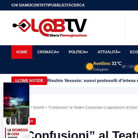
CHI SIAMO
CONTATTI
PUBBLICITÀ
CERCA
HOME
CRONACA
POLITICA
ATTUALITÀ
ECO
Avellino
31°C
36° / 20°
Soleggiato
Rischio Vesuvio: nuovi protocolli d’intesa 
ULTIME NOTIZIE
Home
>
Eventi
> “Confusioni” al Teatro Comunale il capolavoro di Ala
EVENTI
“Confusioni” al Tea