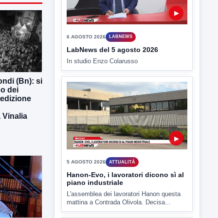
▶
6 AGOSTO 2026
LABNEWS
LabNews del 5 agosto 2026
In studio Enzo Colarusso
ndi (Bn): si
o dei
 edizione
Vinalia
▶
5 AGOSTO 2026
ATTUALITÀ
Hanon-Evo, i lavoratori dicono sì al
piano industriale
L'assemblea dei lavoratori Hanon questa
mattina a Contrada Olivola. Decisa...