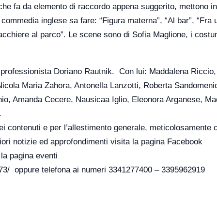
 che fa da elemento di raccordo appena suggerito, mettono in
e commedia inglese sa fare: “Figura materna”, “Al bar”, “Fra 
iacchiere al parco”. Le scene sono di Sofia Maglione, i costu
e professionista Doriano Rautnik. Con lui: Maddalena Riccio,
Nicola Maria Zahora, Antonella Lanzotti, Roberta Sandomeni
io, Amanda Cecere, Nausicaa Iglio, Eleonora Arganese, Ma
.
ei contenuti e per l’allestimento generale, meticolosamente 
eriori notizie ed approfondimenti visita la pagina Facebook
la pagina eventi
3/ oppure telefona ai numeri 3341277400 – 3395962919