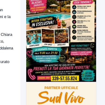
un
mi e la
 Chiara
co,
ddalena
curato