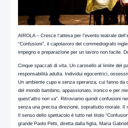
AIROLA – Cresce l’attesa per l’evento teatrale dell
“Confusioni”, il capolavoro del commediografo ingle
impegno e preparazione per un lavoro non facile. Due 
Cinque spaccati di vita. Un carosello al limite del 
responsabilità adulta. Individui egocentrici, ossessivi
Un ambiente cupo e senza speranza, cui fanno da con
del mondo bambino, appassionato, ironico e per nie
quest’altro non va”. Ritroviamo quindi confusioni nei 
senza una precisa direzione, soprattutto morale. I
Il senso dello spettacolo è tutto nel titolo “Confusion
grande Paolo Petti, diretta dalla figlia, Maria Gabrie