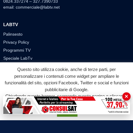
0824.337274 – 327.7390733
email:
commerciale@labtv.net
LABTV
Palinsesto
Privacy Policy
Programmi TV
Speciale LabTv
Doppio Taglio
Questo sito utilizza cookie, anche di terze parti, per
Free sport
personalizzare i contenuti come widget per ampliare le
L’Orlando Curioso
funzionalità del sito, opzioni Facebook, Twitter e social e funzioni
pubblicitarie di Google.
La Bottega di Filosofia
×
Chiudendo questo banner, scorrendo questa pagina o cliccando
Labnews
su qualunque suo elemento acconsenti all'uso dei cookie.
Le Voci del Parco
Accetta
Parliamo di…
Ricomincio da me