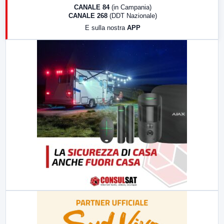
18:30
Di Faccia e di Profilo (repliche)
CANALE 84
(in Campania)
CANALE 268
(DDT Nazionale)
19:30
LabNews (Diretta)
E sulla nostra
APP
21:00
Free Sport
23:00
LabNews (replica)