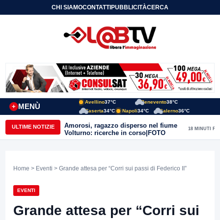
CHI SIAMO
CONTATTI
PUBBLICITÀ
CERCA
Avellino
37°C
Benevento
38°C
MENÙ
+
Caserta
34°C
Napoli
34°C
Salerno
36°C
Amorosi, ragazzo disperso nel fiume
ULTIME NOTIZIE
18 MINUTI FA
Volturno: ricerche in corso|FOTO
Home
>
Eventi
> Grande attesa per “Corri sui passi di Federico II”
EVENTI
Grande attesa per “Corri sui