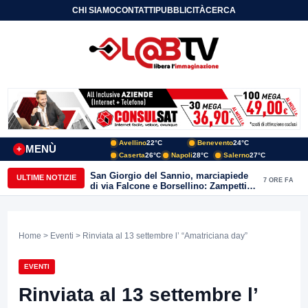
CHI SIAMO
CONTATTI
PUBBLICITÀ
CERCA
Avellino
22°C
Benevento
24°C
MENÙ
+
Caserta
26°C
Napoli
28°C
Salerno
27°C
San Giorgio del Sannio, marciapiede
ULTIME NOTIZIE
7 ORE FA
di via Falcone e Borsellino: Zampetti e
Lombardi replicano alle polemiche
Home
>
Eventi
> Rinviata al 13 settembre l’ “Amatriciana day”
EVENTI
Rinviata al 13 settembre l’