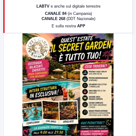
17:00
LabNews (replica)
LABTV
e anche sul digitale terrestre
18:30
Di Faccia e di Profilo (repliche)
CANALE 84
(in Campania)
CANALE 268
(DDT Nazionale)
19:30
LabNews (Diretta)
E sulla nostra
APP
21:00
Free Sport
23:00
LabNews (replica)