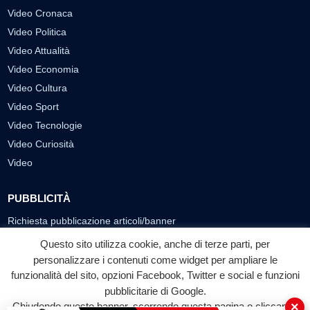
Video Cronaca
Video Politica
Video Attualità
Video Economia
Video Cultura
Video Sport
Video Tecnologie
Video Curiosità
Video
PUBBLICITÀ
Richiesta pubblicazione articoli/banner
Questo sito utilizza cookie, anche di terze parti, per
SEGUICI SUI SOCIAL
personalizzare i contenuti come widget per ampliare le
f
◎
▶
funzionalità del sito, opzioni Facebook, Twitter e social e funzioni
pubblicitarie di Google.
Facebook
Instagram
YouTube
×
Chiudendo questo banner, scorrendo questa pagina o cliccando