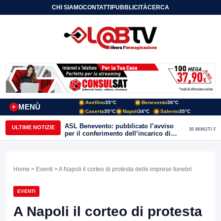
CHI SIAMO
CONTATTI
PUBBLICITÀ
CERCA
Avellino
35°C
Benevento
36°C
MENÙ
+
Caserta
35°C
Napoli
34°C
Salerno
35°C
ASL Benevento: pubblicato l’avviso
ULTIME NOTIZIE
30 MINUTI FA
per il conferimento dell’incarico di
Direttore della Unità Operativa
Complessa Cure Primarie
Home
>
Eventi
> A Napoli il corteo di protesta delle imprese funebri
EVENTI
A Napoli il corteo di protesta