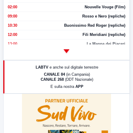
02:00
Nouvelle Vouge (Film)
09:00
Rosso e Nero (repliche)
10:30
Buonissimo Red Roger (repliche)
12:00
Fili Meridiani (repliche)
13:00
La Mappa dei Piaceri
14:00
LabNews
17:00
LabNews (replica)
LABTV
e anche sul digitale terrestre
18:30
Di Faccia e di Profilo (repliche)
CANALE 84
(in Campania)
CANALE 268
(DDT Nazionale)
19:30
LabNews (Diretta)
E sulla nostra
APP
21:00
Free Sport
23:00
LabNews (replica)