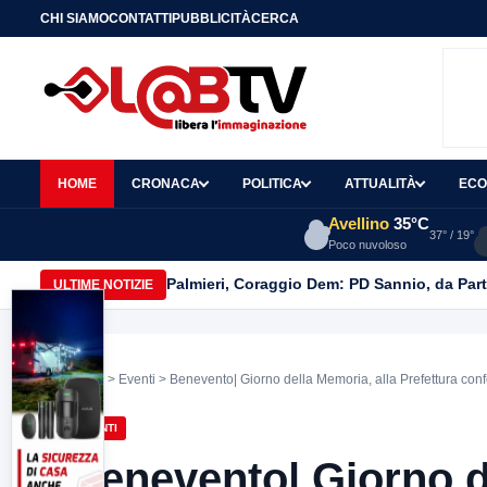
CHI SIAMO
CONTATTI
PUBBLICITÀ
CERCA
HOME
CRONACA
POLITICA
ATTUALITÀ
ECO
Avellino
35°C
37° / 19°
Poco nuvoloso
Palmieri, Coraggio Dem: PD Sannio, da Part
ULTIME NOTIZIE
Home
>
Eventi
> Benevento| Giorno della Memoria, alla Prefettura conf
EVENTI
Benevento| Giorno d