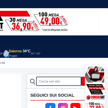
Salerno
34°C
 26°
34° / 25°
Pioggia
I FA
CERCA
Cerca
SEGUICI SUI SOCIAL
f
◎
▶