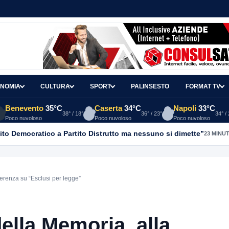
NOMIA
CULTURA
SPORT
PALINSESTO
FORMAT TV
Benevento
35°C
Caserta
34°C
Napoli
33°C
38° / 18°
36° / 23°
34° /
Poco nuvoloso
Poco nuvoloso
Poco nuvoloso
ito Democratico a Partito Distrutto ma nessuno si dimette”
23 MINUT
erenza su “Esclusi per legge”
ella Memoria, alla