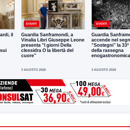
EVENTI
EVENTI
di, il
Guardia Sanframondi, a
Guardia Sanframo
Vinalia Libri Giuseppe Leone
accende nel segn
presenta “I giorni Della
“Sostegni” la 33ª
 sui
clessidra O la libertà del
della rassegna
cuore”
enogastronomica 
3 AGOSTO 2026
3 AGOSTO 2026