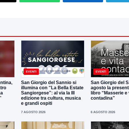
EVENTI
EVENTI
ntina,
San Giorgio del Sannio si
San Giorgio del Sa
tro
illumina con “La Bella Estate
agosto la present
La
Sangiorgese”: al via la III
libro “Masserie e 
”
edizione tra cultura, musica
contadina”
e grandi ospiti
7 AGOSTO 2026
6 AGOSTO 2026