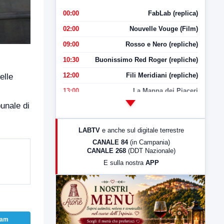
00:00
FabLab (replica)
02:00
Nouvelle Vouge (Film)
09:00
Rosso e Nero (repliche)
10:30
Buonissimo Red Roger (repliche)
12:00
Fili Meridiani (repliche)
elle
13:00
La Mappa dei Piaceri
unale di
14:00
LabNews
17:00
LabNews (replica)
LABTV
e anche sul digitale terrestre
18:30
Di Faccia e di Profilo (repliche)
CANALE 84
(in Campania)
CANALE 268
(DDT Nazionale)
19:30
LabNews (Diretta)
E sulla nostra
APP
21:00
Free Sport
23:00
LabNews (replica)
ram