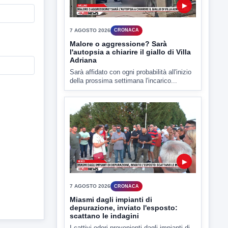
Ponte Valentino,21enne indagato:
ipotesi duplice omicidio stradale
Incidente mortale a Ponte Valentino,
indagato il 21enne alla guida...
▶
7 AGOSTO 2026
CRONACA
Malore o aggressione? Sarà
l'autopsia a chiarire il giallo di Villa
Adriana
Sarà affidato con ogni probabilità all'inizio
della prossima settimana l'incarico...