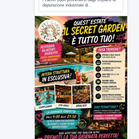
▶
7 AGOSTO 2026
CRONACA
Miasmi dagli impianti di
depurazione, inviato l'esposto:
scattano le indagini
I cattivi odori provenienti dagli impianti di
depurazione industriale di...