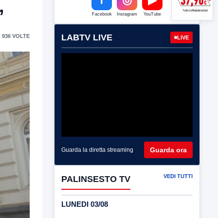
”
Facebook
Instagram
YouTube
LABTV LIVE
 936 VOLTE
LIVE
Guarda ora
Guarda la diretta streaming
VEDI TUTTI
PALINSESTO TV
LUNEDI 03/08