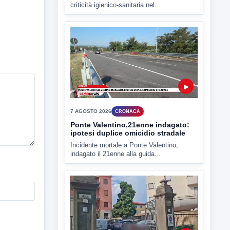
▶
7 AGOSTO 2026
ATTUALITÀ
Miasmi e Calore, l'ASL parla
attraverso il Comune
Nessuna nuova moria di pesci e nessuna
criticità igienico-sanitaria nel...
▶
7 AGOSTO 2026
CRONACA