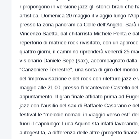
ripropongono in versione jazz gli storici brani che 
artistica. Domenica 20 maggio il viaggio lungo l’Ap
presso la zona panoramica Colle dell’Angelo. Sarà 
Vincenzo Saetta, dal chitarrista Michele Penta e dal
repertorio di matrice rock rivisitato, con un approcc
quattro giorni, il cammino riprenderà venerdì 25 ma
visionario Daniele Sepe (sax), accompagnato dalla g
“Canzoniere Terrestre”, una sorta di giro del mondo 
dell’improvvisazione e del rock con riletture jazz 
maggio alle 21.00, presso l’incantevole Castello del
appuntamento. Il gran finale affidato prima ad Eugeni
jazz con l’ausilio del sax di Raffaele Casarano e d
festival le “melodie nomadi in viaggio verso est” 
fuori il capoluogo: Luca Aquino sta infatti lavorand
autogestita, a differenza delle altre (progetto fina