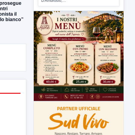
D'Ambrosio,...
 prosegue
ntri
nista il
lo bianco”