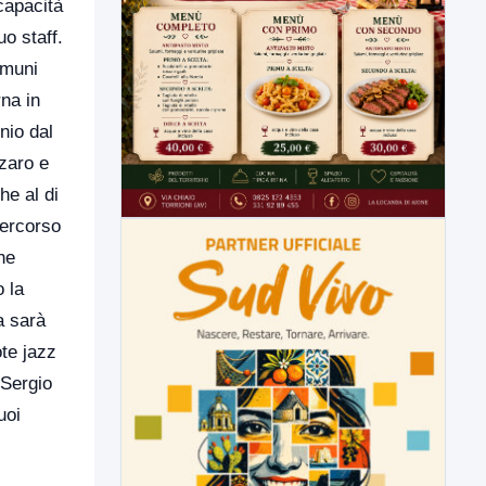
 capacità
uo staff.
omuni
rna in
nio dal
zaro e
he al di
percorso
he
 la
a sarà
ote jazz
 Sergio
uoi