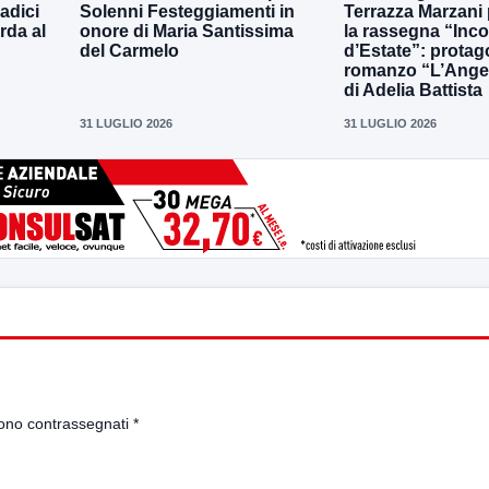
adici
Solenni Festeggiamenti in
Terrazza Marzani
rda al
onore di Maria Santissima
la rassegna “Inco
del Carmelo
d’Estate”: protago
romanzo “L’Ange
di Adelia Battista
31 LUGLIO 2026
31 LUGLIO 2026
sono contrassegnati
*