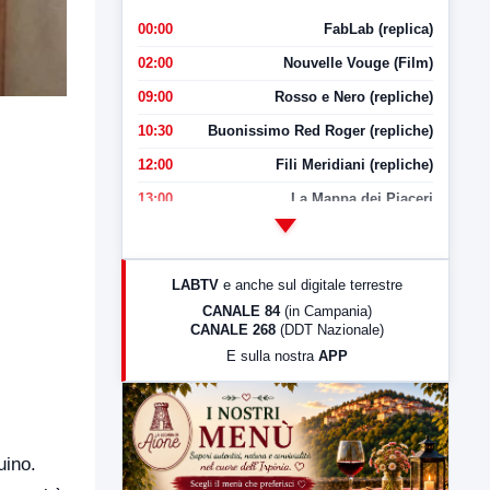
00:00
FabLab (replica)
02:00
Nouvelle Vouge (Film)
09:00
Rosso e Nero (repliche)
10:30
Buonissimo Red Roger (repliche)
12:00
Fili Meridiani (repliche)
13:00
La Mappa dei Piaceri
14:00
LabNews
17:00
LabNews (replica)
LABTV
e anche sul digitale terrestre
18:30
Di Faccia e di Profilo (repliche)
CANALE 84
(in Campania)
CANALE 268
(DDT Nazionale)
19:30
LabNews (Diretta)
E sulla nostra
APP
21:00
Free Sport
23:00
LabNews (replica)
uino.