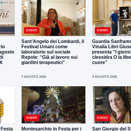
EVENTI
EVENTI
Sant’Angelo dei Lombardi, il
Guardia Sanframo
rio
Festival Umani come
Vinalia Libri Giu
 agosto
laboratorio sul sociale
presenta “I giorni
di
Repole: “Già al lavoro sui
clessidra O la libe
IX
giardini terapeutici”
cuore”
3 AGOSTO 2026
3 AGOSTO 2026
EVENTI
EVENTI
 Festa
Montesarchio in Festa per i
San Giorgio del S