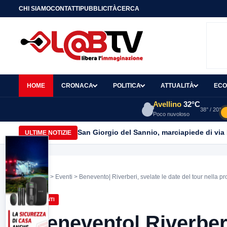
CHI SIAMO
CONTATTI
PUBBLICITÀ
CERCA
HOME
CRONACA
POLITICA
ATTUALITÀ
ECO
Avellino
32°C
38° / 20°
Poco nuvoloso
San Giorgio del Sannio, marciapiede di via
ULTIME NOTIZIE
Home
>
Eventi
> Benevento| Riverberi, svelate le date del tour nella p
EVENTI
Benevento| Riverberi