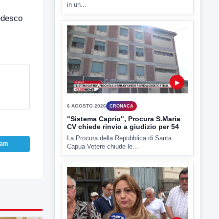
in un...
edesco
▶
6 AGOSTO 2026
CRONACA
"Sistema Caprio", Procura S.Maria
CV chiede rinvio a giudizio per 54
La Procura della Repubblica di Santa
ram
Capua Vetere chiude le...