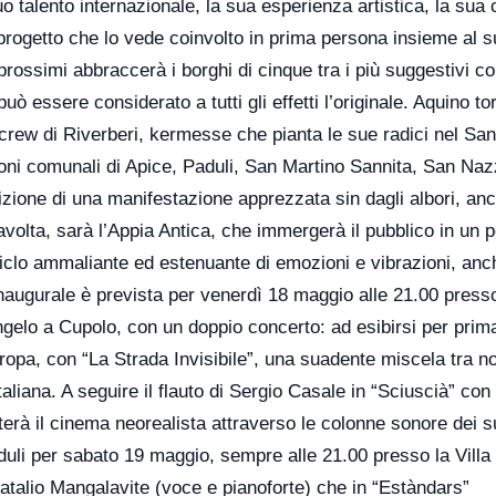
o talento internazionale, la sua esperienza artistica, la sua
n progetto che lo vede coinvolto in prima persona insieme al s
prossimi abbraccerà i borghi di cinque tra i più suggestivi c
ò essere considerato a tutti gli effetti l’originale. Aquino to
a crew di Riverberi, kermesse che pianta le sue radici nel San
ioni comunali di Apice, Paduli, San Martino Sannita, San Naz
zione di una manifestazione apprezzata sin dagli albori, anc
tavolta, sarà l’Appia Antica, che immergerà il pubblico in un 
n ciclo ammaliante ed estenuante di emozioni e vibrazioni, anc
augurale è prevista per venerdì 18 maggio alle 21.00 presso
gelo a Cupolo, con un doppio concerto: ad esibirsi per prim
uropa, con “La Strada Invisibile”, una suadente miscela tra n
aliana. A seguire il flauto di Sergio Casale in “Sciuscià” con
nterà il cinema neorealista attraverso le colonne sonore dei s
uli per sabato 19 maggio, sempre alle 21.00 presso la Villa
Natalio Mangalavite (voce e pianoforte) che in “Estàndars”