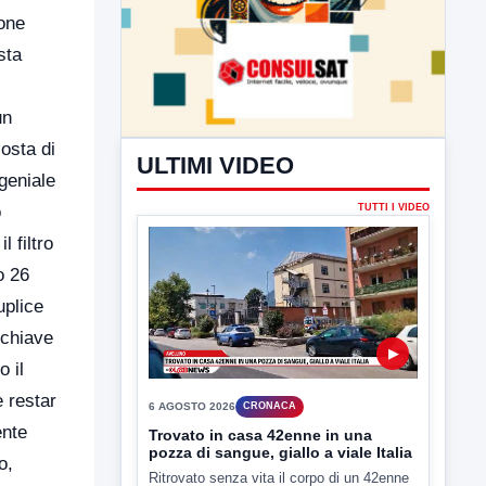
ione
sta
un
sosta di
ULTIMI VIDEO
geniale
o
TUTTI I VIDEO
 filtro
o 26
uplice
 chiave
▶
 il
 restar
6 AGOSTO 2026
CRONACA
ente
Trovato in casa 42enne in una
pozza di sangue, giallo a viale Italia
o,
Ritrovato senza vita il corpo di un 42enne