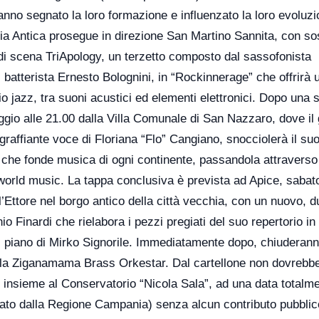
hanno segnato la loro formazione e influenzato la loro evoluz
pia Antica prosegue in direzione San Martino Sannita, con so
di scena TriApology, un terzetto composto dal sassofonista
 batterista Ernesto Bolognini, in “Rockinnerage” che offrirà 
io jazz, tra suoni acustici ed elementi elettronici. Dopo una 
ggio alle 21.00 dalla Villa Comunale di San Nazzaro, dove il 
raffiante voce di Floriana “Flo” Cangiano, snocciolerà il su
che fonde musica di ogni continente, passandola attraverso il
e world music. La tappa conclusiva è prevista ad Apice, sabat
l’Ettore nel borgo antico della città vecchia, con un nuovo, d
o Finardi che rielabora i pezzi pregiati del suo repertorio in
el piano di Mirko Signorile. Immediatamente dopo, chiuderanno
della Ziganamama Brass Orkestar. Dal cartellone non dovrebbe
o, insieme al Conservatorio “Nicola Sala”, ad una data totalm
nziato dalla Regione Campania) senza alcun contributo pubblic