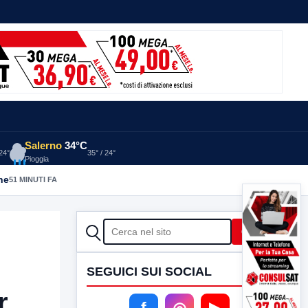
Salerno
34°C
 24°
35° / 24°
Pioggia
he
51 MINUTI FA
CERCA
Cerca
SEGUICI SUI SOCIAL
r
f
◎
▶