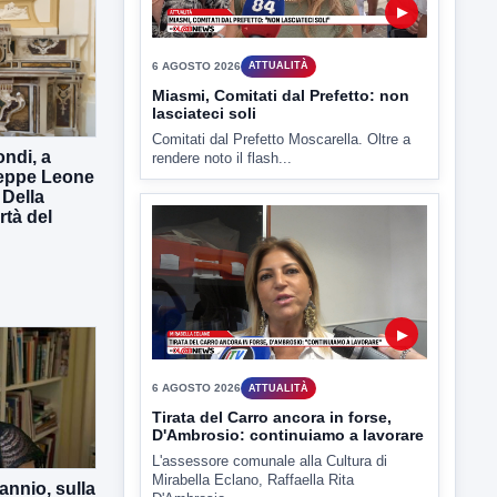
▶
6 AGOSTO 2026
ATTUALITÀ
Miasmi, Comitati dal Prefetto: non
lasciateci soli
Comitati dal Prefetto Moscarella. Oltre a
ndi, a
rendere noto il flash...
seppe Leone
 Della
rtà del
▶
6 AGOSTO 2026
ATTUALITÀ
Tirata del Carro ancora in forse,
D'Ambrosio: continuiamo a lavorare
L'assessore comunale alla Cultura di
Mirabella Eclano, Raffaella Rita
annio, sulla