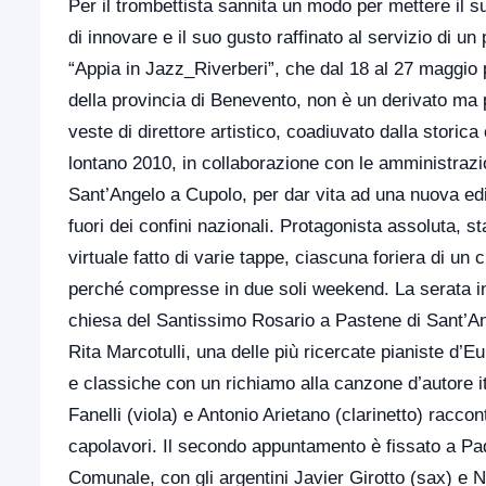
Per il trombettista sannita un modo per mettere il su
di innovare e il suo gusto raffinato al servizio di u
“Appia in Jazz_Riverberi”, che dal 18 al 27 maggio 
della provincia di Benevento, non è un derivato ma pu
veste di direttore artistico, coadiuvato dalla storic
lontano 2010, in collaborazione con le amministraz
Sant’Angelo a Cupolo, per dar vita ad una nuova edi
fuori dei confini nazionali. Protagonista assoluta, s
virtuale fatto di varie tappe, ciascuna foriera di u
perché compresse in due soli weekend. La serata in
chiesa del Santissimo Rosario a Pastene di Sant’An
Rita Marcotulli, una delle più ricercate pianiste d’E
e classiche con un richiamo alla canzone d’autore it
Fanelli (viola) e Antonio Arietano (clarinetto) racco
capolavori. Il secondo appuntamento è fissato a Pad
Comunale, con gli argentini Javier Girotto (sax) e 