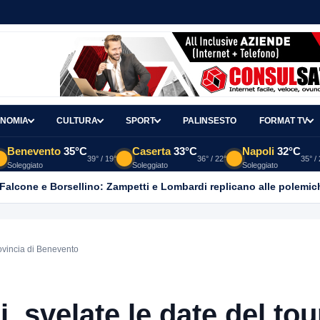
NOMIA
CULTURA
SPORT
PALINSESTO
FORMAT TV
Benevento
35°C
Caserta
33°C
Napoli
32°C
39° / 19°
36° / 22°
35° /
Soleggiato
Soleggiato
Soleggiato
 Falcone e Borsellino: Zampetti e Lombardi replicano alle polemic
rovincia di Benevento
, svelate le date del tou