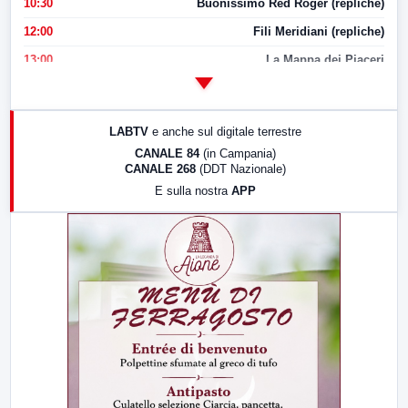
10:30
Buonissimo Red Roger (repliche)
12:00
Fili Meridiani (repliche)
13:00
La Mappa dei Piaceri
14:00
LabNews
17:00
LabNews (replica)
LABTV
e anche sul digitale terrestre
18:30
Di Faccia e di Profilo (repliche)
CANALE 84
(in Campania)
CANALE 268
(DDT Nazionale)
19:30
LabNews (Diretta)
E sulla nostra
APP
21:00
Free Sport
23:00
LabNews (replica)