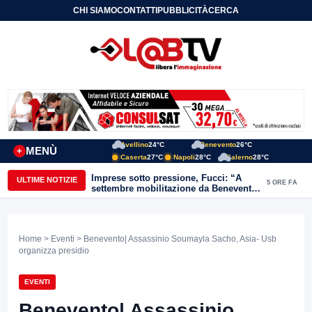
CHI SIAMO
CONTATTI
PUBBLICITÀ
CERCA
Avellino
24°C
Benevento
26°C
MENÙ
+
Caserta
27°C
Napoli
28°C
Salerno
28°C
Imprese sotto pressione, Fucci: “A
ULTIME NOTIZIE
5 ORE FA
settembre mobilitazione da Benevento
e Avellino”
Home
>
Eventi
> Benevento| Assassinio Soumayla Sacho, Asia- Usb
organizza presidio
EVENTI
Benevento| Assassinio