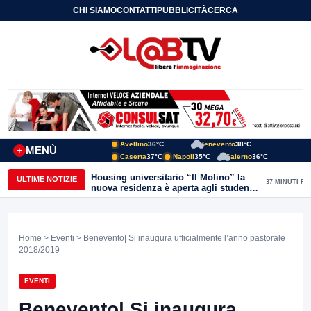
CHI SIAMO
CONTATTI
PUBBLICITÀ
CERCA
Avellino
36°C
Benevento
38°C
MENÙ
+
Caserta
37°C
Napoli
35°C
Salerno
36°C
Housing universitario “Il Molino” la
ULTIME NOTIZIE
37 MINUTI FA
nuova residenza è aperta agli studenti
del Conservatorio “Nicola Sala” e
dell’Unisannio
Home
>
Eventi
> Benevento| Si inaugura ufficialmente l’anno pastorale
2018/2019
EVENTI
Benevento| Si inaugura