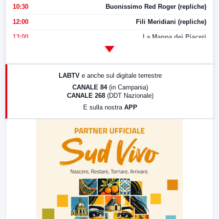
10:30
Buonissimo Red Roger (repliche)
12:00
Fili Meridiani (repliche)
13:00
La Mappa dei Piaceri
14:00
LabNews
17:00
LabNews (replica)
LABTV
e anche sul digitale terrestre
18:30
Di Faccia e di Profilo (repliche)
CANALE 84
(in Campania)
CANALE 268
(DDT Nazionale)
19:30
LabNews (Diretta)
E sulla nostra
APP
21:00
Free Sport
23:00
LabNews (replica)