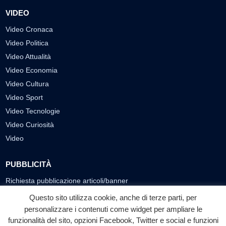
VIDEO
Video Cronaca
Video Politica
Video Attualità
Video Economia
Video Cultura
Video Sport
Video Tecnologie
Video Curiosità
Video
PUBBLICITÀ
Richiesta pubblicazione articoli/banner
Questo sito utilizza cookie, anche di terze parti, per
SEGUICI SUI SOCIAL
personalizzare i contenuti come widget per ampliare le
funzionalità del sito, opzioni Facebook, Twitter e social e funzioni
f
◎
▶