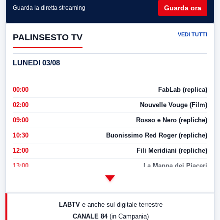
Guarda ora
Guarda la diretta streaming
VEDI TUTTI
PALINSESTO TV
LUNEDI 03/08
00:00
FabLab (replica)
02:00
Nouvelle Vouge (Film)
09:00
Rosso e Nero (repliche)
10:30
Buonissimo Red Roger (repliche)
12:00
Fili Meridiani (repliche)
13:00
La Mappa dei Piaceri
14:00
LabNews
17:00
LabNews (replica)
LABTV
e anche sul digitale terrestre
18:30
Di Faccia e di Profilo (repliche)
CANALE 84
(in Campania)