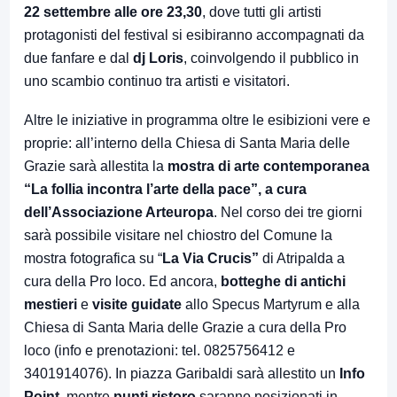
22 settembre alle ore 23,30
, dove tutti gli artisti
protagonisti del festival si esibiranno accompagnati da
due fanfare e dal
dj Loris
, coinvolgendo il pubblico in
uno scambio continuo tra artisti e visitatori.
Altre le iniziative in programma oltre le esibizioni vere e
proprie: all’interno della Chiesa di Santa Maria delle
Grazie sarà allestita la
mostra di arte contemporanea
“La follia incontra l’arte della pace”, a cura
dell’Associazione Arteuropa
. Nel corso dei tre giorni
sarà possibile visitare nel chiostro del Comune la
mostra fotografica su “
La Via Crucis”
di Atripalda a
cura della Pro loco. Ed ancora,
botteghe di antichi
mestieri
e
visite guidate
allo Specus Martyrum e alla
Chiesa di Santa Maria delle Grazie a cura della Pro
loco (info e prenotazioni: tel. 0825756412 e
3401914076). In piazza Garibaldi sarà allestito un
Info
Point
, mentre
punti ristoro
saranno posizionati in