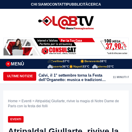
CHI SIAMO
CONTATTI
PUBBLICITÀ
CERCA
Avellino
37°C
Benevento
38°C
MENÙ
+
Caserta
36°C
Napoli
33°C
Salerno
33°C
Calvi, il 1° settembre torna la Festa
ULTIME NOTIZIE
11 MINUTI FA
dell’Organetto: musica e tradizioni
popolari dell’entroterra
Home
>
Eventi
> Atripalda| Giullarte, rivive la magia di Notre Dame de
Paris con la festa dei folli
EVENTI
Atripalda| Giullarte, rivive la