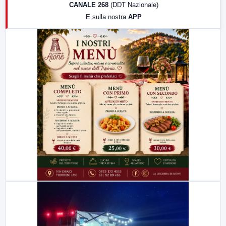
CANALE 268
(DDT Nazionale)
19:30
LabNews (Diretta)
E sulla nostra
APP
21:00
Free Sport
23:00
LabNews (replica)