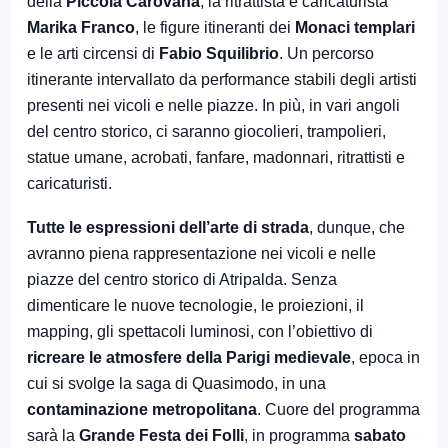
della
Piccola Carovana
, la ritrattista e caricaturista
Marika Franco
, le figure itineranti dei
Monaci templari
e le arti circensi di
Fabio Squilibrio
. Un percorso
itinerante intervallato da performance stabili degli artisti
presenti nei vicoli e nelle piazze. In più, in vari angoli
del centro storico, ci saranno giocolieri, trampolieri,
statue umane, acrobati, fanfare, madonnari, ritrattisti e
caricaturisti.
Tutte le espressioni dell’arte di strada
, dunque, che
avranno piena rappresentazione nei vicoli e nelle
piazze del centro storico di Atripalda. Senza
dimenticare le nuove tecnologie, le proiezioni, il
mapping, gli spettacoli luminosi, con l’obiettivo di
ricreare le atmosfere della Parigi medievale
, epoca in
cui si svolge la saga di Quasimodo, in una
contaminazione metropolitana
. Cuore del programma
sarà la
Grande Festa dei Folli
, in programma
sabato