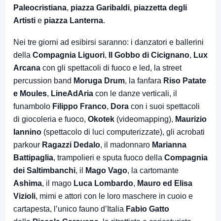
Paleocristiana
,
piazza Garibaldi
,
piazzetta degli
Artisti
e
piazza Lanterna
.
Nei tre giorni ad esibirsi saranno: i danzatori e ballerini
della
Compagnia Liguori
,
Il Gobbo di Cicignano
,
Lux
Arcana
con gli spettacoli di fuoco e led, la street
percussion band
Moruga Drum
, la fanfara
Riso Patate
e Moules
,
LineAdAria
con le danze verticali, il
funambolo
Filippo Franco
,
Dora
con i suoi spettacoli
di giocoleria e fuoco,
Okotek
(videomapping),
Maurizio
Iannino
(spettacolo di luci computerizzate), gli acrobati
parkour
Ragazzi Dedalo
, il madonnaro
Marianna
Battipaglia
, trampolieri e sputa fuoco della
Compagnia
dei Saltimbanchi
, il
Mago Vago
, la cartomante
Ashima
, il mago
Luca Lombardo
,
Mauro ed Elisa
Vizioli
, mimi e attori con le loro maschere in cuoio e
cartapesta, l’unico fauno d’Italia
Fabio Gatto