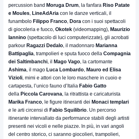
percussion band
Moruga Drum
, la fanfara
Riso Patate
e Moules
,
LineAdAria
con le danze verticali, il
funambolo
Filippo Franco
,
Dora
con i suoi spettacoli
di giocoleria e fuoco,
Okotek
(videomapping),
Maurizio
Iannino
(spettacolo di luci computerizzate), gli acrobati
parkour
Ragazzi Dedalo
, il madonnaro
Marianna
Battipaglia
, trampolieri e sputa fuoco della
Compagnia
dei Saltimbanchi
, il
Mago Vago
, la cartomante
Ashima
, il mago
Luca Lombardo
,
Mauro ed Elisa
Vizioli
, mimi e attori con le loro maschere in cuoio e
cartapesta, l’unico fauno d’Italia
Fabio Gatto
della
Piccola Carovana
, la ritrattista e caricaturista
Marika Franco
, le figure itineranti dei
Monaci templari
e le arti circensi di
Fabio Squilibrio
. Un percorso
itinerante intervallato da performance stabili degli artisti
presenti nei vicoli e nelle piazze. In più, in vari angoli
del centro storico, ci saranno giocolieri, trampolieri,