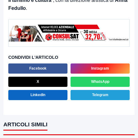
il turismo e cultura
”, con la direzione artistica di
Anna
Fedullo
.
CONDIVIDI L'ARTICOLO
Facebook
Instagram
X
WhatsApp
LinkedIn
Telegram
ARTICOLI SIMILI