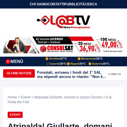
CHI SIAMO
CONTATTI
PUBBLICITÀ
CERCA
Avellino
37°C
Benevento
38°C
MENÙ
+
Caserta
38°C
Napoli
35°C
Salerno
35°C
Forestali, arrivano i fondi del 1° SAL
ULTIME NOTIZIE
5 ORE FA
ma stipendi ancora in ritardo: “Non è
più sostenibile”
Home
>
Eventi
> Atripalda| Giullarte, domani in piazza Duomo c’è la
Festa dei Folli
EVENTI
Atripalda| Giullarte, domani