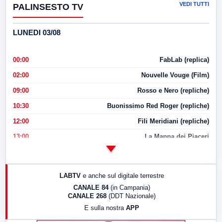
VEDI TUTTI
PALINSESTO TV
LUNEDI 03/08
00:00
FabLab (replica)
02:00
Nouvelle Vouge (Film)
09:00
Rosso e Nero (repliche)
10:30
Buonissimo Red Roger (repliche)
12:00
Fili Meridiani (repliche)
13:00
La Mappa dei Piaceri
14:00
LabNews
17:00
LabNews (replica)
LABTV
e anche sul digitale terrestre
18:30
Di Faccia e di Profilo (repliche)
CANALE 84
(in Campania)
CANALE 268
(DDT Nazionale)
19:30
LabNews (Diretta)
E sulla nostra
APP
21:00
Free Sport