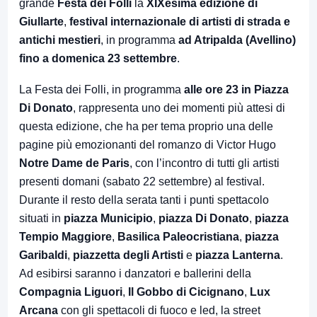
grande
Festa dei Folli
la
XIXesima edizione di
Giullarte
,
festival internazionale di artisti di strada e
antichi mestieri
, in programma
ad Atripalda (Avellino)
fino a domenica 23 settembre
.
La Festa dei Folli, in programma
alle ore 23 in Piazza
Di Donato
, rappresenta uno dei momenti più attesi di
questa edizione, che ha per tema proprio una delle
pagine più emozionanti del romanzo di Victor Hugo
Notre Dame de Paris
, con l’incontro di tutti gli artisti
presenti domani (sabato 22 settembre) al festival.
Durante il resto della serata tanti i punti spettacolo
situati in
piazza Municipio
,
piazza Di Donato
,
piazza
Tempio Maggiore
,
Basilica Paleocristiana
,
piazza
Garibaldi
,
piazzetta degli Artisti
e
piazza Lanterna
.
Ad esibirsi saranno i danzatori e ballerini della
Compagnia Liguori
,
Il Gobbo di Cicignano
,
Lux
Arcana
con gli spettacoli di fuoco e led, la street