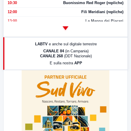
10:30
Buonissimo Red Roger (repliche)
12:00
Fili Meridiani (repliche)
13:00
La Mappa dei Piaceri
14:00
LabNews
17:00
LabNews (replica)
LABTV
e anche sul digitale terrestre
18:30
Di Faccia e di Profilo (repliche)
CANALE 84
(in Campania)
CANALE 268
(DDT Nazionale)
19:30
LabNews (Diretta)
E sulla nostra
APP
21:00
Free Sport
23:00
LabNews (replica)