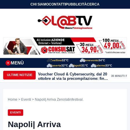
CHI SIAMO
CONTATTI
PUBBLICITÀ
CERCA
Avellino
32°C
Benevento
34°C
MENÙ
+
Caserta
32°C
Napoli
31°C
Salerno
33°C
Voucher Cloud & Cybersecurity, dal 20
ULTIME NOTIZIE
35 MINUTI FA
ottobre al via la precompilazione: fino
a 20mila euro a fondo perduto per
imprese e professionisti
Home
>
Eventi
> Napoli| Arriva Zenolatinfestival.
EVENTI
Napoli| Arriva