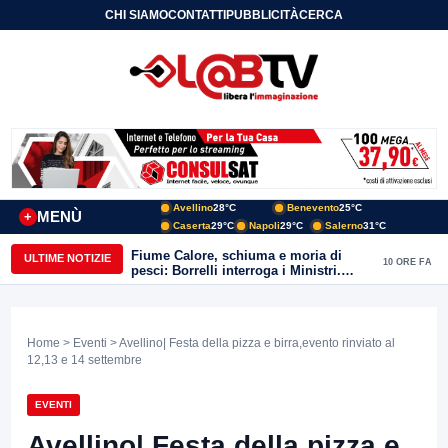
CHI SIAMO
CONTATTI
PUBBLICITÀ
CERCA
Avellino
28°C
Benevento
25°C
MENÙ
+
Caserta
29°C
Napoli
29°C
Salerno
31°C
Fiume Calore, schiuma e moria di
ULTIME NOTIZIE
10 ORE FA
pesci: Borrelli interroga i Ministri.
“Benevento paga l’assenza del
depuratore
Home
>
Eventi
> Avellino| Festa della pizza e birra,evento rinviato al
12,13 e 14 settembre
EVENTI
Avellino| Festa della pizza e