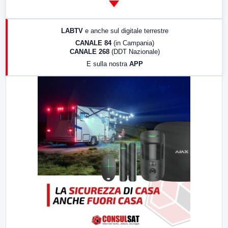
14:00
LabNews
17:00
LabNews (replica)
LABTV
e anche sul digitale terrestre
18:30
Di Faccia e di Profilo (repliche)
CANALE 84
(in Campania)
CANALE 268
(DDT Nazionale)
19:30
LabNews (Diretta)
E sulla nostra
APP
21:00
Free Sport
23:00
LabNews (replica)