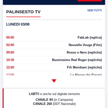
VEDI TUTTI
PALINSESTO TV
LUNEDI 03/08
00:00
FabLab (replica)
02:00
Nouvelle Vouge (Film)
09:00
Rosso e Nero (repliche)
10:30
Buonissimo Red Roger (repliche)
12:00
Fili Meridiani (repliche)
13:00
La Mappa dei Piaceri
14:00
LabNews
17:00
LabNews (replica)
LABTV
e anche sul digitale terrestre
18:30
Di Faccia e di Profilo (repliche)
CANALE 84
(in Campania)
CANALE 268
(DDT Nazionale)
19:30
LabNews (Diretta)