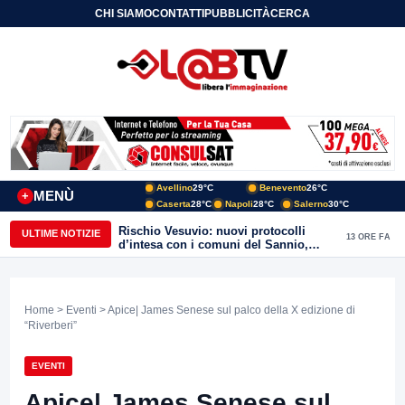
CHI SIAMO
CONTATTI
PUBBLICITÀ
CERCA
Avellino
29°C
Benevento
26°C
MENÙ
+
Caserta
28°C
Napoli
28°C
Salerno
30°C
Rischio Vesuvio: nuovi protocolli
ULTIME NOTIZIE
13 ORE FA
d’intesa con i comuni del Sannio,
firmato il protocollo con Arpaise
Home
>
Eventi
> Apice| James Senese sul palco della X edizione di
“Riverberi”
EVENTI
Apice| James Senese sul