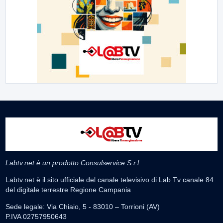
Labtv.net è un prodotto Consulservice S.r.l.
Labtv.net è il sito ufficiale del canale televisivo di Lab Tv canale 84
del digitale terrestre Regione Campania
Sede legale: Via Chiaio, 5 - 83010 – Torrioni (AV)
P.IVA 02757950643