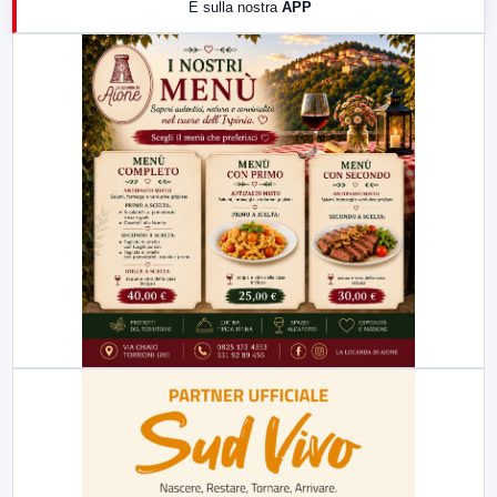
E sulla nostra
APP
21:00
Free Sport
23:00
LabNews (replica)