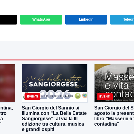
WhatsApp
LinkedIn
Teleg
EVENTI
EVENTI
ntina,
San Giorgio del Sannio si
San Giorgio del Sa
tro
illumina con “La Bella Estate
agosto la present
La
Sangiorgese”: al via la III
libro “Masserie e 
”
edizione tra cultura, musica
contadina”
e grandi ospiti