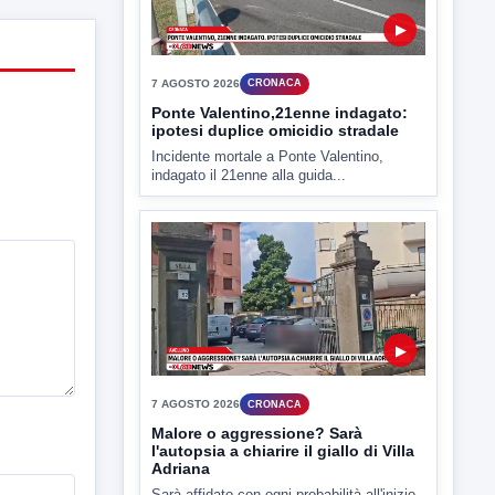
▶
7 AGOSTO 2026
CRONACA
Ponte Valentino,21enne indagato:
ipotesi duplice omicidio stradale
Incidente mortale a Ponte Valentino,
indagato il 21enne alla guida...
▶
7 AGOSTO 2026
CRONACA