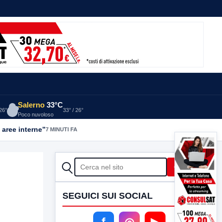
Salerno
33°C
 26°
33° / 26°
Poco nuvoloso
 aree interne”
7 MINUTI FA
CERCA
Cerca
SEGUICI SUI SOCIAL
f
◎
▶