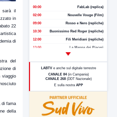
00:00
FabLab (replica)
 sarà il
02:00
Nouvelle Vouge (Film)
izzato in
09:00
Rosso e Nero (repliche)
sabato 22
10:30
Buonissimo Red Roger (repliche)
artistica
12:00
Fili Meridiani (repliche)
ademia di
13:00
La Mappa dei Piaceri
14:00
LabNews
stra del
17:00
LabNews (replica)
LABTV
e anche sul digitale terrestre
zione di
18:30
Di Faccia e di Profilo (repliche)
CANALE 84
(in Campania)
 viaggio
CANALE 268
(DDT Nazionale)
19:30
LabNews (Diretta)
onosciuto
E sulla nostra
APP
21:00
Free Sport
23:00
LabNews (replica)
a di fama
one della