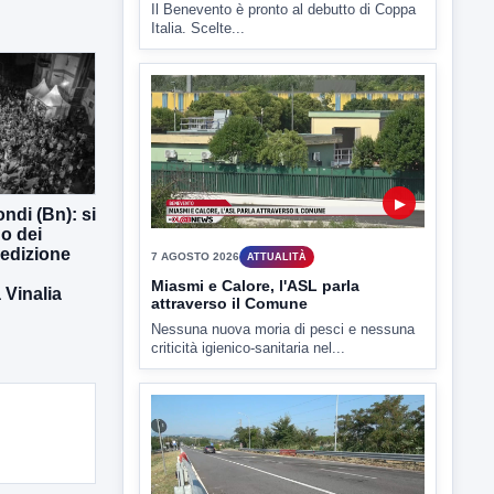
7 AGOSTO 2026
SPORT BENEVENTO
Benevento Calcio: Le scelte di
Floro Flores per il debutto di Coppa
Italia
Il Benevento è pronto al debutto di Coppa
Italia. Scelte...
ndi (Bn): si
o dei
 edizione
▶
Vinalia
7 AGOSTO 2026
ATTUALITÀ
Miasmi e Calore, l'ASL parla
attraverso il Comune
Nessuna nuova moria di pesci e nessuna
criticità igienico-sanitaria nel...