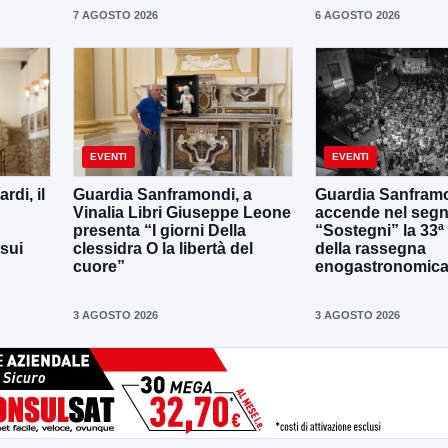
7 AGOSTO 2026
6 AGOSTO 2026
EVENTI
EVENTI
di, il
Guardia Sanframondi, a
Guardia Sanframo
Vinalia Libri Giuseppe Leone
accende nel segn
presenta “I giorni Della
“Sostegni” la 33ª
 sui
clessidra O la libertà del
della rassegna
cuore”
enogastronomica 
3 AGOSTO 2026
3 AGOSTO 2026