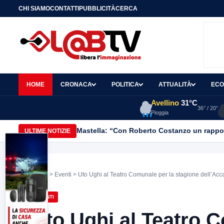
CHI SIAMO
CONTATTI
PUBBLICITÀ
CERCA
HOME
CRONACA
POLITICA
ATTUALITÀ
ECO
Avellino
31°C
36° / 20°
Pioggia
Mastella: “Con Roberto Costanzo un rapporto
ULTIME NOTIZIE
Home
>
Eventi
> Uto Ughi al Teatro Comunale per la stagione dell’Acc
EVENTI
Uto Ughi al Teatro 