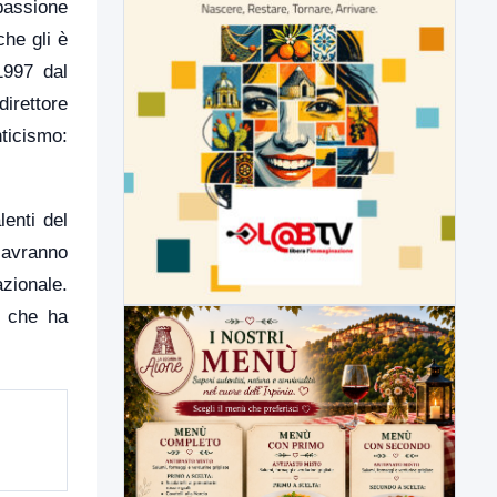
 passione
che gli è
1997 dal
direttore
nticismo:
enti del
 avranno
azionale.
o che ha