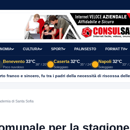
NOMIA
CULTURA
SPORT
PALINSESTO
FORMAT TV
Benevento
33°C
Caserta
32°C
Napoli
32°C
38° / 20°
35° / 24°
33° /
Poco nuvoloso
Soleggiato
Soleggiato
 franco e sincero, fu tra i padri della necessità di riscossa delle
ademia di Santa Sofia
Comunale per la stagione