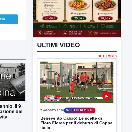
ram
ULTIMI VIDEO
TUTTI I VIDEO
nnio, il 9
azione del
vita
▶