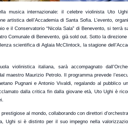
la musica internazionale: il celebre violinista Uto Ughi
ne artistica dell’Accademia di Santa Sofia. L’evento, organ
nio e il Conservatorio “Nicola Sala” di Benevento, si terrà 
atro Comunale di Benevento, già sold out. Sotto la direzione 
lenza scientifica di Aglaia McClintock, la stagione dell’Acc
la violinistica italiana, sarà accompagnato dall’Orche
 dal maestro Maurizio Petrolo. Il programma prevede l’esecu
etano Pugnani e Antonio Vivaldi, regalando al pubblico un
clamato dalla critica fin dalla giovane età, Uto Ughi è ric
i.
 prestigiose al mondo, collaborando con direttori d’orchestr
ca, Ughi si è distinto per il suo impegno nella valorizzazi