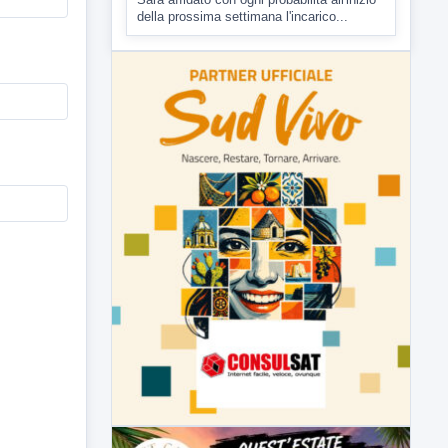
Malore o aggressione? Sarà
l'autopsia a chiarire il giallo di Villa
Adriana
Sarà affidato con ogni probabilità all'inizio
della prossima settimana l'incarico...