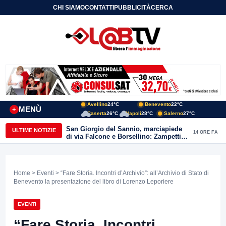
CHI SIAMO
CONTATTI
PUBBLICITÀ
CERCA
Avellino
24°C
Benevento
22°C
MENÙ
+
Caserta
26°C
Napoli
28°C
Salerno
27°C
San Giorgio del Sannio, marciapiede
ULTIME NOTIZIE
14 ORE FA
di via Falcone e Borsellino: Zampetti e
Lombardi replicano alle polemiche
Home
>
Eventi
> “Fare Storia. Incontri d’Archivio”: all’Archivio di Stato di
Benevento la presentazione del libro di Lorenzo Leporiere
EVENTI
“Fare Storia. Incontri