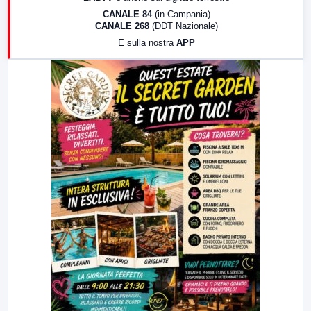
18:30
Di Faccia e di Profilo (repliche)
CANALE 84
(in Campania)
CANALE 268
(DDT Nazionale)
19:30
LabNews (Diretta)
E sulla nostra
APP
21:00
Free Sport
23:00
LabNews (replica)