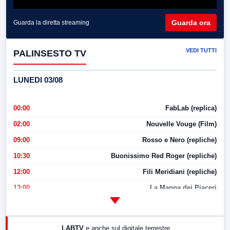
Guarda ora
Guarda la diretta streaming
VEDI TUTTI
PALINSESTO TV
LUNEDI 03/08
00:00
FabLab (replica)
02:00
Nouvelle Vouge (Film)
09:00
Rosso e Nero (repliche)
10:30
Buonissimo Red Roger (repliche)
12:00
Fili Meridiani (repliche)
13:00
La Mappa dei Piaceri
14:00
LabNews
17:00
LabNews (replica)
LABTV
e anche sul digitale terrestre